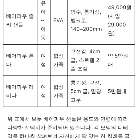
유
49,000원
아
방수, 통기성,
베어파우 졸
(세일
~
EVA
벨크로,
리 샌들
29,000
아
140~200mm
원)
동
쿠션감, 4cm
베어파우 론
여
합성
약 5만원
굽, 스트랩 2
다
성
가죽
대
줄 조절
통기성, 쿠션,
베어파우 라
여
합성
5cm 굽, 밑창
5만원대
비나
성
가죽
고무
위 표에서 보듯 베어파우 샌들은 용도와 연령에 따라
다양한 선택지가 준비되어 있습니다. 각 모델의 디테
일을 하나씩 살펴보며 자신에게 딱 맞는 한 켤레를 골