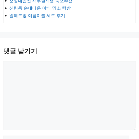
춘장대펜션 해루질체험 숙소추천
신림동 순대타운 야식 명소 탐방
알레르망 여름이불 세트 후기
댓글 남기기
댓
글