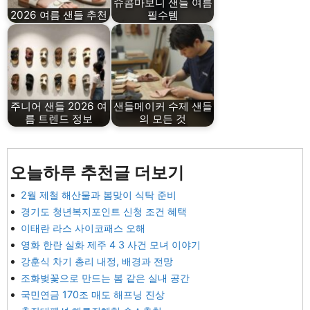
슈콤마보니 샌들 여름
2026 여름 샌들 추천
필수템
주니어 샌들 2026 여
샌들메이커 수제 샌들
름 트렌드 정보
의 모든 것
오늘하루 추천글 더보기
2월 제철 해산물과 봄맞이 식탁 준비
경기도 청년복지포인트 신청 조건 혜택
이태란 라스 사이코패스 오해
영화 한란 실화 제주 4 3 사건 모녀 이야기
강훈식 차기 총리 내정, 배경과 전망
조화벚꽃으로 만드는 봄 같은 실내 공간
국민연금 170조 매도 해프닝 진상