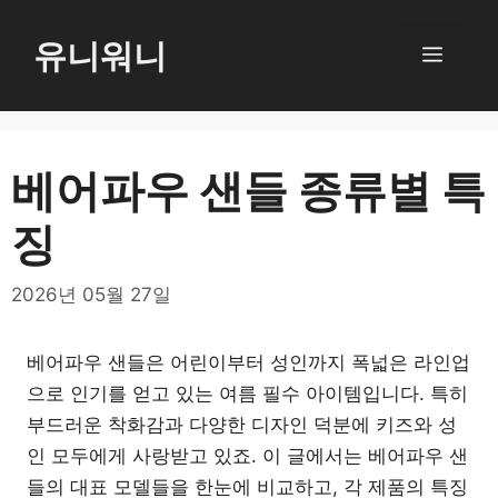
컨
텐
유니워니
메
츠
로
뉴
건
너
베어파우 샌들 종류별 특
뛰
징
기
2026년 05월 27일
베어파우 샌들은 어린이부터 성인까지 폭넓은 라인업
으로 인기를 얻고 있는 여름 필수 아이템입니다. 특히
부드러운 착화감과 다양한 디자인 덕분에 키즈와 성
인 모두에게 사랑받고 있죠. 이 글에서는 베어파우 샌
들의 대표 모델들을 한눈에 비교하고, 각 제품의 특징