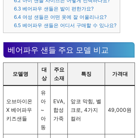
6.2
아이 샌들 사이즈는 어떻게 선택하나요?
6.3
베어파우 샌들은 발이 편한가요?
6.4
여성 샌들은 어떤 옷에 잘 어울리나요?
6.5
베어파우 샌들은 어디서 구매할 수 있나요?
베어파우 샌들 주요 모델 비교
대
주요
모델명
특징
가격대
상
소재
유
오브마이온
아
EVA,
앞코 막힘, 벨
X 베어파우
~
합성
크로, 4가지
49,000원
키즈샌들
아
가죽
컬러
동