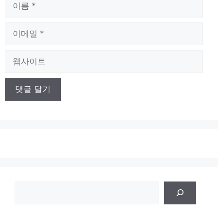
이
름
이
메
일
웹
사
이
트
검
색