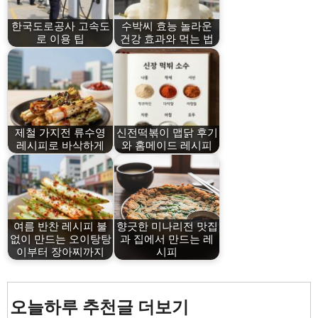
한국도로공사 고속도
수박씨 효능 놀라운
로 이용 팁
건강 효과와 먹는 법
제철 가지전 류수영
신전떡볶이 맵닭 후기
레시피로 바삭하게
와 홈메이드 레시피
여름 반찬 레시피 불
향긋한 미나리전 맛집
없이 만드는 오이탕탕
과 집에서 만드는 레
이부터 장아찌까지
시피
오늘하루 추천글 더보기