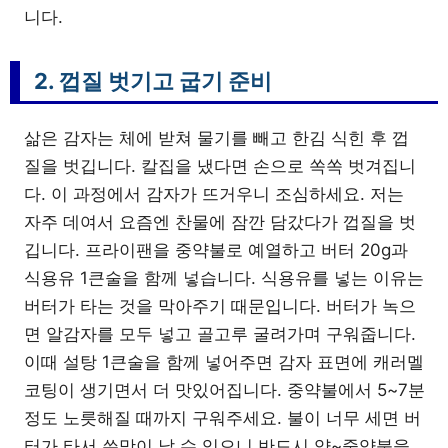
니다.
2. 껍질 벗기고 굽기 준비
삶은 감자는 체에 받쳐 물기를 빼고 한김 식힌 후 껍
질을 벗깁니다. 칼집을 냈다면 손으로 쏙쏙 벗겨집니
다. 이 과정에서 감자가 뜨거우니 조심하세요. 저는
자주 데여서 요즘엔 찬물에 잠깐 담갔다가 껍질을 벗
깁니다. 프라이팬을 중약불로 예열하고 버터 20g과
식용유 1큰술을 함께 넣습니다. 식용유를 넣는 이유는
버터가 타는 것을 막아주기 때문입니다. 버터가 녹으
면 알감자를 모두 넣고 골고루 굴려가며 구워줍니다.
이때 설탕 1큰술을 함께 넣어주면 감자 표면에 캐러멜
코팅이 생기면서 더 맛있어집니다. 중약불에서 5~7분
정도 노릇해질 때까지 구워주세요. 불이 너무 세면 버
터가 타서 쓴맛이 날 수 있으니 반드시 약~중약불을