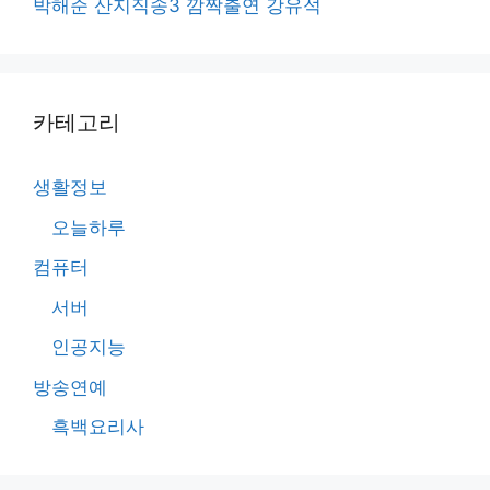
박해준 산지직송3 깜짝출연 강유석
카테고리
생활정보
오늘하루
컴퓨터
서버
인공지능
방송연예
흑백요리사