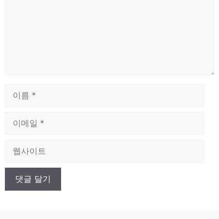
이
름
이
메
일
웹
사
이
트