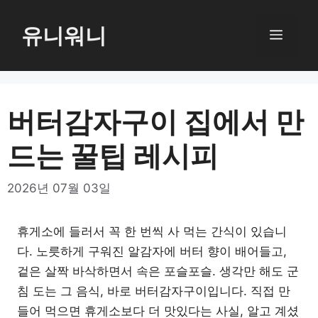
컨
텐
유니워니
메
츠
로
뉴
건
너
버터감자구이 집에서 만
뛰
드는 꿀팁 레시피
기
2026년 07월 03일
휴게소에 들러서 꼭 한 번씩 사 먹는 간식이 있습니
다. 노릇하게 구워진 알감자에 버터 향이 배어들고,
겉은 살짝 바삭하면서 속은 포슬포슬. 생각만 해도 군
침 도는 그 음식, 바로 버터감자구이입니다. 직접 만
들어 먹으면 휴게소보다 더 맛있다는 사실, 알고 계셨