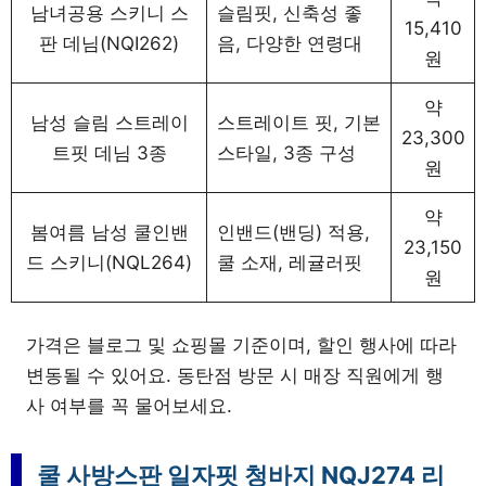
남녀공용 스키니 스
슬림핏, 신축성 좋
15,410
판 데님(NQI262)
음, 다양한 연령대
원
약
남성 슬림 스트레이
스트레이트 핏, 기본
23,300
트핏 데님 3종
스타일, 3종 구성
원
약
봄여름 남성 쿨인밴
인밴드(밴딩) 적용,
23,150
드 스키니(NQL264)
쿨 소재, 레귤러핏
원
가격은 블로그 및 쇼핑몰 기준이며, 할인 행사에 따라
변동될 수 있어요. 동탄점 방문 시 매장 직원에게 행
사 여부를 꼭 물어보세요.
쿨 사방스판 일자핏 청바지 NQJ274 리