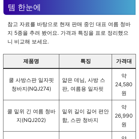
템 한눈에
참고 자료를 바탕으로 현재 판매 중인 대표 여름 청바
지 5종을 추려 봤어요. 가격과 특징을 표로 정리했으
니 비교해 보세요.
제품명
특징
가격대
약
쿨 사방스판 일자핏
얇은 데님, 사방 스
24,580
청바지(NQJ274)
판, 여름용 일자핏
원
약
쿨 밑위 긴 여름 청바
밑위 길이 길어 편안
26,990
지(NQJ202)
함, 스판 청바지
원
약