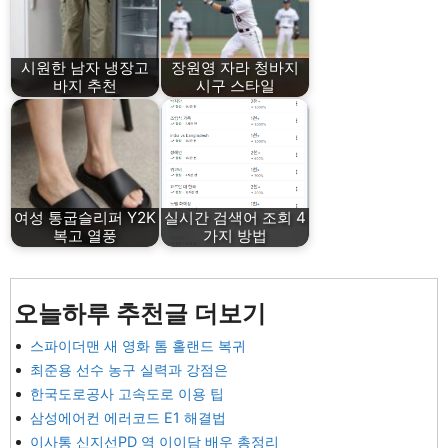
시원한 남자 냉장고
장원영 자라 청바지
바지 추천
시구 스타일
여성 통굽슬리퍼 Y2K
실시간 검색어 조회 4
복고 열풍
가지 방법
오늘하루 추천글 더보기
스파이더맨 새 영화 톰 홀랜드 복귀
최준용 선수 농구 실력과 강점은
한국도로공사 고속도로 이용 팁
삼성에어컨 에러코드 E1 해결법
이사통 신지선PD 역 이이담 배우 총정리