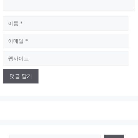
이
름
이
메
일
웹
사
이
트