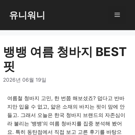
컨
텐
유니워니
메
츠
로
뉴
건
너
뱅뱅 여름 청바지 BEST
뛰
핏
기
2026년 06월 19일
여름철 청바지 고민, 한 번쯤 해보셨죠? 덥다고 반바
지만 입을 수 없고, 얇은 소재의 바지는 핏이 맘에 안
들고. 그래서 오늘은 한국 청바지 브랜드의 자존심이
라 불리는 ‘뱅뱅’의 여름 청바지를 집중 분석해 봤어
요. 특히 동탄점에서 직접 보고 고른 후기를 바탕으