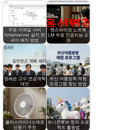
무료 이메일 서버
젠스파이크 노트북
hmailserver 설치 한
LM 무료 인공지능 소
국어 패치 방법
개
정세은 교수 연금개혁
부산 여름방학 체험
대안
프로그램 찾는 방법
플러스마이너스제로
유니콘튜브 창의 프로
선풍기 추천
젝트 활용법