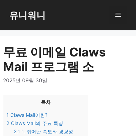
컨
텐
유니워니
메
츠
로
뉴
건
너
무료 이메일 Claws
뛰
Mail 프로그램 소
기
2025년 09월 30일
목차
1
Claws Mail이란?
2
Claws Mail의 주요 특징
2.1
1. 뛰어난 속도와 경량성