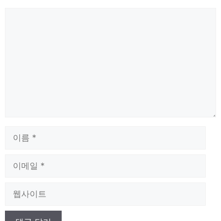
댓
글
이
름
이
메
일
웹
사
이