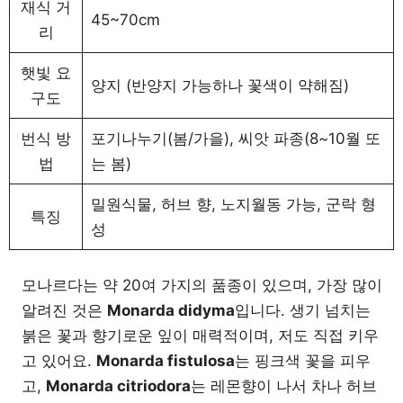
재식 거
45~70cm
리
햇빛 요
양지 (반양지 가능하나 꽃색이 약해짐)
구도
번식 방
포기나누기(봄/가을), 씨앗 파종(8~10월 또
법
는 봄)
밀원식물, 허브 향, 노지월동 가능, 군락 형
특징
성
모나르다는 약 20여 가지의 품종이 있으며, 가장 많이
알려진 것은
Monarda didyma
입니다. 생기 넘치는
붉은 꽃과 향기로운 잎이 매력적이며, 저도 직접 키우
고 있어요.
Monarda fistulosa
는 핑크색 꽃을 피우
고,
Monarda citriodora
는 레몬향이 나서 차나 허브