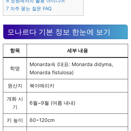
6
정원에서의 활용 아이디어
7
자주 묻는 질문 FAQ
모나르다 기본 정보 한눈에 보기
항목
세부 내용
Monarda속 (대표: Monarda didyma,
학명
Monarda fistulosa)
원산지
북아메리카
개화 시
6월~9월 (여름 내내)
기
키 높이
60~120cm