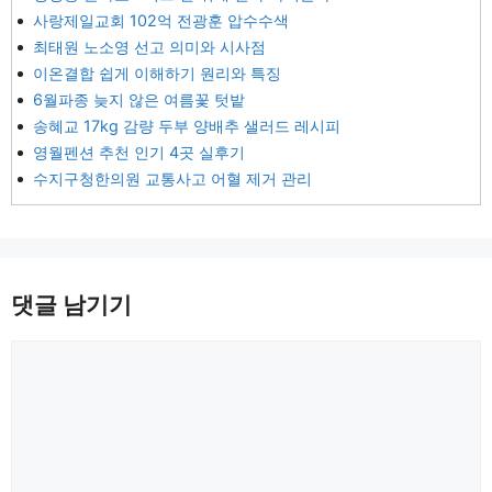
사랑제일교회 102억 전광훈 압수수색
최태원 노소영 선고 의미와 시사점
이온결합 쉽게 이해하기 원리와 특징
6월파종 늦지 않은 여름꽃 텃밭
송혜교 17kg 감량 두부 양배추 샐러드 레시피
영월펜션 추천 인기 4곳 실후기
수지구청한의원 교통사고 어혈 제거 관리
댓글 남기기
댓
글