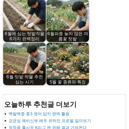
6월에 심는 텃밭작물
6월파종 늦지 않은 여
6가지 완벽정리
름꽃 텃밭
6월 텃밭 작물 추천
심는 시기
5월 꽃 종류와 특징
오늘하루 추천글 더보기
백발백중 중3 영어 답지 완벽 활용
강균성 예비신부 배우 유하진 프로필 알아보기
정정용 출사표 K리그 팬 위해 결과 가져온다