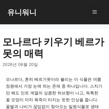
컨
텐
유니워니
메
츠
로
뉴
건
너
모나르다 키우기 베르가
뛰
못의 매력
기
2026년 06월 20일
모나르다, 흔히 베르가못이라 불리는 이 식물은 여름
정원에서 가장 눈에 띄는 존재 중 하나입니다. 스치기
만 해도 민트 계열의 상큼한 허브향이 나고, 독특한
꽃 모양이 마치 폭죽이 터지는 듯한 인상을 줍니다.
꿀벌과 나비가 끊임없이 찾아오는 밀원식물로 생태