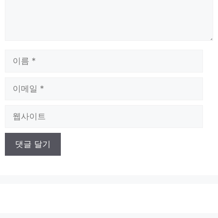
이
름
이
메
일
웹
사
이
트