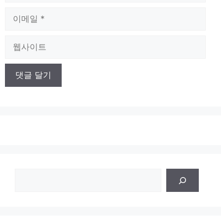
이
메
일
웹
사
이
트
검
색