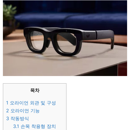
목차
1
오라이언 외관 및 구성
2
오라이언 기능
3
작동방식
3.1
손목 착용형 장치