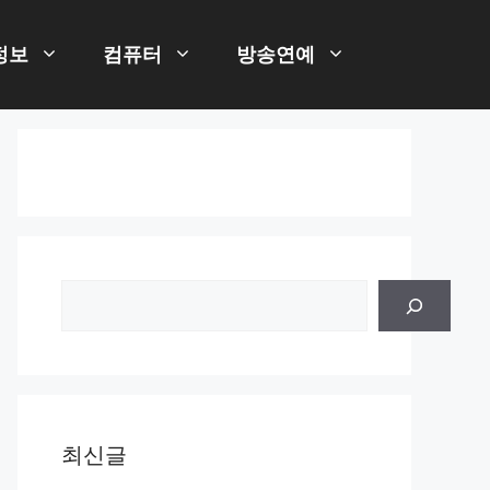
정보
컴퓨터
방송연예
검
색
최신글