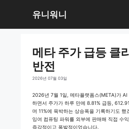
컨
텐
유니워니
츠
로
건
너
메타 주가 급등 클
뛰
기
반전
2026년 07월 03일
2026년 7월 1일, 메타플랫폼스(META)가 AI
하면서 주가가 하루 만에 8.81% 급등, 61
며 11%에 육박하는 상승폭을 기록하기도 했
잉여 컴퓨팅 파워를 외부에 판매해 직접 수
즉각적이고 폭발적이었습니다.