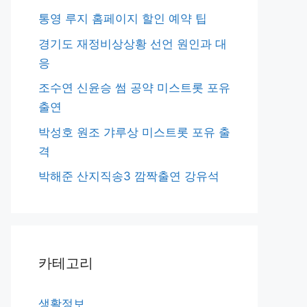
통영 루지 홈페이지 할인 예약 팁
경기도 재정비상상황 선언 원인과 대
응
조수연 신윤승 썸 공약 미스트롯 포유
출연
박성호 원조 갸루상 미스트롯 포유 출
격
박해준 산지직송3 깜짝출연 강유석
카테고리
생활정보