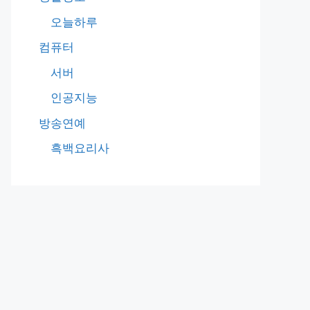
오늘하루
컴퓨터
서버
인공지능
방송연예
흑백요리사