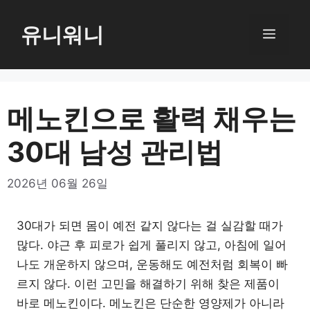
컨
텐
유니워니
메
츠
로
뉴
건
너
메노킨으로 활력 채우는
뛰
30대 남성 관리법
기
2026년 06월 26일
30대가 되면 몸이 예전 같지 않다는 걸 실감할 때가
많다. 야근 후 피로가 쉽게 풀리지 않고, 아침에 일어
나도 개운하지 않으며, 운동해도 예전처럼 회복이 빠
르지 않다. 이런 고민을 해결하기 위해 찾은 제품이
바로 메노킨이다. 메노킨은 단순한 영양제가 아니라