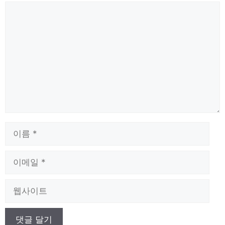
댓
글
이
름
이
메
일
웹
사
이