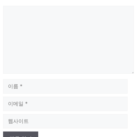
댓
글
이
름
이
메
일
웹
사
이