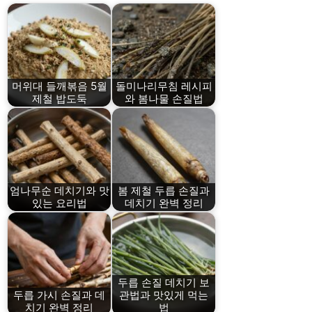
머위대 들깨볶음 5월
돌미나리무침 레시피
제철 밥도둑
와 봄나물 손질법
엄나무순 데치기와 맛
봄 제철 두릅 손질과
있는 요리법
데치기 완벽 정리
두릅 손질 데치기 보
두릅 가시 손질과 데
관법과 맛있게 먹는
치기 완벽 정리
법