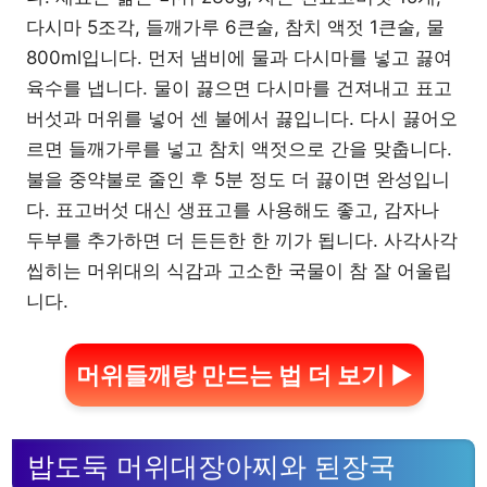
다시마 5조각, 들깨가루 6큰술, 참치 액젓 1큰술, 물
800ml입니다. 먼저 냄비에 물과 다시마를 넣고 끓여
육수를 냅니다. 물이 끓으면 다시마를 건져내고 표고
버섯과 머위를 넣어 센 불에서 끓입니다. 다시 끓어오
르면 들깨가루를 넣고 참치 액젓으로 간을 맞춥니다.
불을 중약불로 줄인 후 5분 정도 더 끓이면 완성입니
다. 표고버섯 대신 생표고를 사용해도 좋고, 감자나
두부를 추가하면 더 든든한 한 끼가 됩니다. 사각사각
씹히는 머위대의 식감과 고소한 국물이 참 잘 어울립
니다.
머위들깨탕 만드는 법 더 보기 ▶
밥도둑 머위대장아찌와 된장국