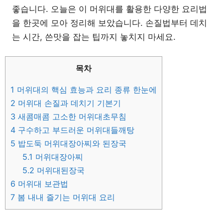
좋습니다. 오늘은 이 머위대를 활용한 다양한 요리법
을 한곳에 모아 정리해 보았습니다. 손질법부터 데치
는 시간, 쓴맛을 잡는 팁까지 놓치지 마세요.
목차
1
머위대의 핵심 효능과 요리 종류 한눈에
2
머위대 손질과 데치기 기본기
3
새콤매콤 고소한 머위대초무침
4
구수하고 부드러운 머위대들깨탕
5
밥도둑 머위대장아찌와 된장국
5.1
머위대장아찌
5.2
머위대된장국
6
머위대 보관법
7
봄 내내 즐기는 머위대 요리