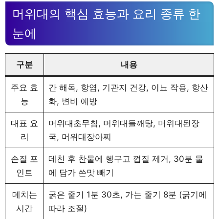
머위대의 핵심 효능과 요리 종류 한
눈에
구분
내용
주요 효
간 해독, 항염, 기관지 건강, 이뇨 작용, 항산
능
화, 변비 예방
대표 요
머위대초무침, 머위대들깨탕, 머위대된장
리
국, 머위대장아찌
손질 포
데친 후 찬물에 헹구고 껍질 제거, 30분 물
인트
에 담가 쓴맛 빼기
데치는
굵은 줄기 1분 30초, 가는 줄기 8분 (굵기에
시간
따라 조절)