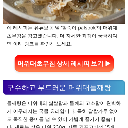
이 레시피는 유튜브 채널 ‘팔숙이 palsook’의 머위대
초무침을 참고했습니다. 더 자세한 과정이 궁금하다
면 아래 링크를 확인해 보세요.
머위대초무침 상세 레시피 보기 ▶
구수하고 부드러운 머위대들깨탕
들깨탕은 머위대의 쌉쌀함과 들깨의 고소함이 완벽하
게 어우러지는 국물 요리입니다. 특히 찹쌀가루 없이
도 묵직한 풍미를 낼 수 있어 가볍게 즐기기 좋습니
다. 재료는 삶은 머위 230g, 자른 건표고버섯 15개,