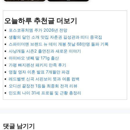
오늘하루 추천글 더보기
포스코퓨처엠 주가 2026년 전망
생활의 달인 소개 맛집 자춘권 길성관과 띠디 중국집
스파이더맨 브랜드 뉴 데이 개봉 첫날 68만명 돌파 기록
사냥개들 시즌2 출연진과 새로운 이야기
아이바오 넷째 딸 171g 출산
가평 빠지펜션 패키지 만족 후기
영철 영자 이혼 발표 7개월만 파경
레드벨벳 신곡 서핀보이 뜻과 여름 컴백
오디션 끝장전 1등들 최종회 전격 리뷰
민도희 나이 31세 프로필 및 근황 총정리
댓글 남기기