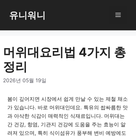
컨
텐
유니워니
메
츠
로
뉴
건
너
머위대요리법 4가지 총
뛰
정리
기
2026년 05월 19일
봄이 깊어지면 시장에서 쉽게 만날 수 있는 제철 채소
가 있습니다. 바로 머위대인데요. 특유의 쌉싸름한 맛
과 아삭한 식감이 매력적인 식재료입니다. 머위대는
간 건강, 항염, 기관지 건강에 도움을 주는 효능이 알
려져 있으며, 특히 식이섬유가 풍부해 변비 예방에도