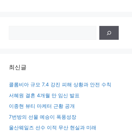
검
색
최신글
콜롬비아 규모 7.4 강진 피해 상황과 안전 수칙
서혜원 결혼 4개월 만 임신 발표
이종현 뷰티 마케터 근황 공개
7번방의 선물 예승이 폭풍성장
울산웨일즈 선수 이적 무산 현실과 미래