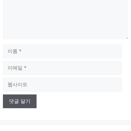
이
름
이
메
일
웹
사
이
트