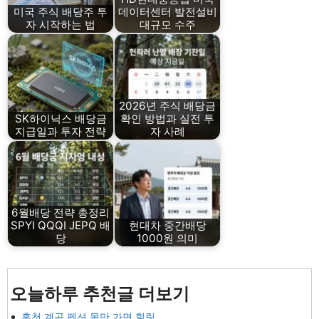
미국 주식 배당주 투
데이터센터 발전설비
자 시작하는 법
대규모 수주
2026년 주식 배당금
SK하이닉스 배당금
확인 방법과 실전 투
지급일과 투자 전략
자 사례
6월배당 전략 총정리
SPYI QQQI JEPQ 배
현대차 중간배당
당
1000원 의미
오늘하루 추천글 더보기
홍천 계곡 펜션 몸만 가면 힐링