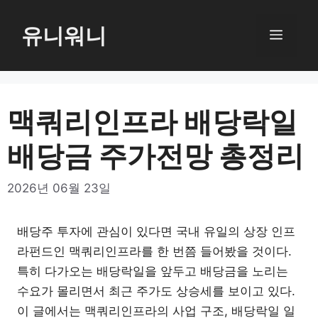
컨
텐
유니워니
메
츠
로
뉴
건
너
맥쿼리인프라 배당락일
뛰
배당금 주가전망 총정리
기
2026년 06월 23일
배당주 투자에 관심이 있다면 국내 유일의 상장 인프
라펀드인 맥쿼리인프라를 한 번쯤 들어봤을 것이다.
특히 다가오는 배당락일을 앞두고 배당금을 노리는
수요가 몰리면서 최근 주가도 상승세를 보이고 있다.
이 글에서는 맥쿼리인프라의 사업 구조, 배당락일 일