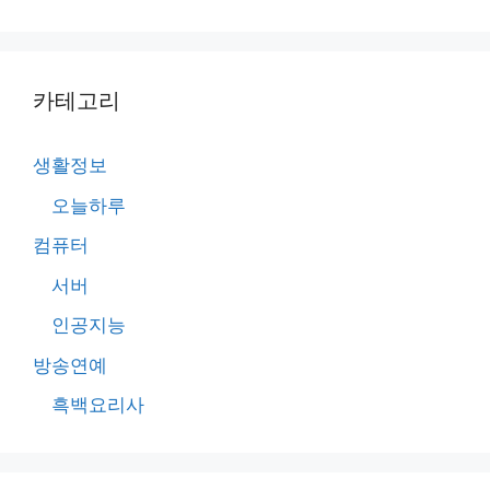
카테고리
생활정보
오늘하루
컴퓨터
서버
인공지능
방송연예
흑백요리사