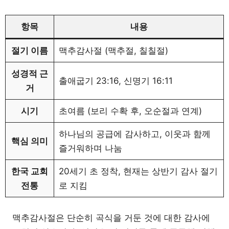
항목
내용
절기 이름
맥추감사절 (맥추절, 칠칠절)
성경적 근
출애굽기 23:16, 신명기 16:11
거
시기
초여름 (보리 수확 후, 오순절과 연계)
하나님의 공급에 감사하고, 이웃과 함께
핵심 의미
즐거워하며 나눔
한국 교회
20세기 초 정착, 현재는 상반기 감사 절기
전통
로 지킴
맥추감사절은 단순히 곡식을 거둔 것에 대한 감사에