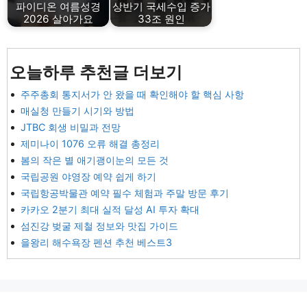
파이디온 여름성경
상반기 국세수입 증가
2026 살아가요
33조 원인
오늘하루 추천글 더보기
주주총회 통지서가 안 왔을 때 확인해야 할 핵심 사항
매실청 만들기 시기와 방법
JTBC 회생 비밀과 전망
제미나이 1076 오류 해결 총정리
봄의 작은 별 애기괭이눈의 모든 것
국립공원 야영장 예약 쉽게 하기
국립항공박물관 예약 필수 체험과 주말 방문 후기
카카오 2분기 최대 실적 달성 AI 투자 확대
섬진강 벚굴 제철 정보와 맛집 가이드
을왕리 해수욕장 펜션 추천 베스트3