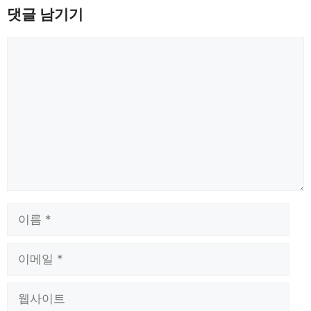
댓글 남기기
댓
글
이
름
이
메
일
웹
사