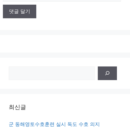
이
트
검
색
최신글
군 동해영토수호훈련 실시 독도 수호 의지