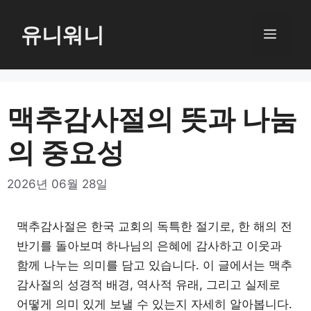
컨
텐
유니워니
메
츠
로
뉴
건
너
맥추감사절의 뜻과 나눔
뛰
의 중요성
기
2026년 06월 28일
맥추감사절은 한국 교회의 독특한 절기로, 한 해의 전
반기를 돌아보며 하나님의 은혜에 감사하고 이웃과
함께 나누는 의미를 담고 있습니다. 이 글에서는 맥추
감사절의 성경적 배경, 역사적 유래, 그리고 실제로
어떻게 의미 있게 보낼 수 있는지 자세히 알아봅니다.