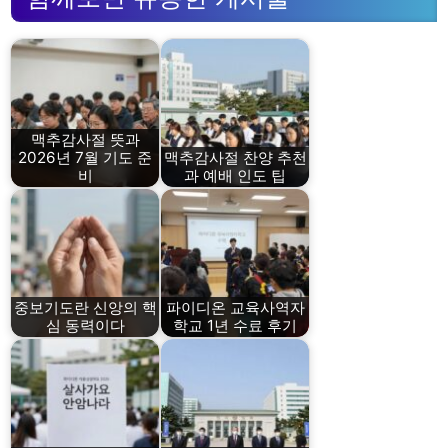
맥추감사절 뜻과
2026년 7월 기도 준
맥추감사절 찬양 추천
비
과 예배 인도 팁
중보기도란 신앙의 핵
파이디온 교육사역자
심 동력이다
학교 1년 수료 후기