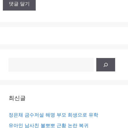
이
트
검
색
최신글
정은채 금수저설 해명 부모 희생으로 유학
유아인 남사친 볼뽀뽀 근황 논란 복귀