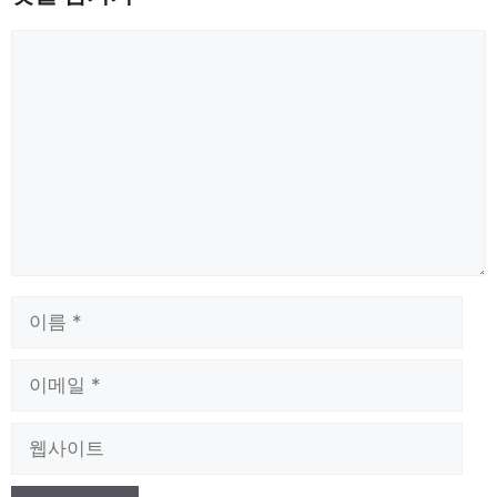
댓
글
이
름
이
메
일
웹
사