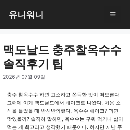
컨
텐
유니워니
메
츠
로
뉴
건
너
맥도날드 충주찰옥수수
뛰
솔직후기 팁
기
2026년 07월 09일
충주 찰옥수수 하면 고소하고 쫀득한 맛이 떠오른다.
그런데 이게 맥도날드에서 쉐이크로 나왔다. 처음 소
식을 들었을 때 반신반의했다. 옥수수 쉐이크? 과연
맛있을까? 솔직히 말하면, 옥수수는 구워 먹거나 삶아
먹는 게 최고라고 생각했기 때문이다. 하지만 지난 주