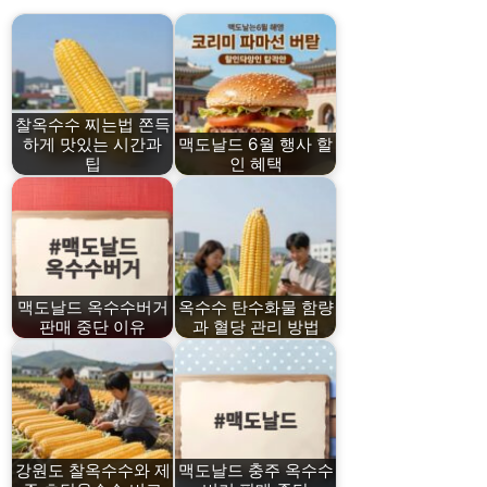
찰옥수수 찌는법 쫀득
하게 맛있는 시간과
맥도날드 6월 행사 할
팁
인 혜택
맥도날드 옥수수버거
옥수수 탄수화물 함량
판매 중단 이유
과 혈당 관리 방법
강원도 찰옥수수와 제
맥도날드 충주 옥수수