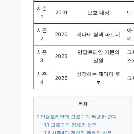
시즌
2019
보호 대상
딘
1
시즌
아
2020
제다이 탐색 파트너
2
께
시즌
만달로리안 가문의
그
2023
3
일원
즈
시즌
성장하는 제다이 후
2026
그
4
보
목차
1
만달로리안과 그로구의 특별한 관계
1.1
그로구의 정체와 능력
1.2
시즌4의 전개와 팬들의 반응