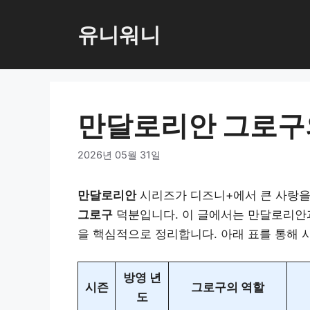
컨
텐
유니워니
츠
로
건
너
만달로리안 그로구
뛰
기
2026년 05월 31일
만달로리안
시리즈가 디즈니+에서 큰 사랑을
그로구
덕분입니다. 이 글에서는 만달로리안과
을 핵심적으로 정리합니다. 아래 표를 통해 
방영 년
시즌
그로구의 역할
도