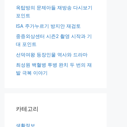
옥탑방의 문제아들 재방송 다시보기
포인트
ISA 주가누르기 방지안 재검토
중증외상센터 시즌2 촬영 시작과 기
대 포인트
선덕여왕 등장인물 역사와 드라마
최성원 백혈병 투병 완치 두 번의 재
발 극복 이야기
카테고리
생활정보