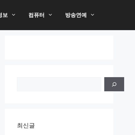
정보
컴퓨터
방송연예
검
색
최신글