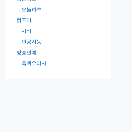
오늘하루
컴퓨터
서버
인공지능
방송연예
흑백요리사