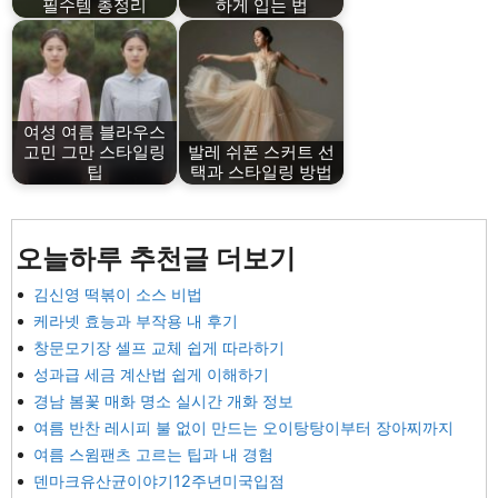
필수템 총정리
하게 입는 법
여성 여름 블라우스
고민 그만 스타일링
발레 쉬폰 스커트 선
팁
택과 스타일링 방법
오늘하루 추천글 더보기
김신영 떡볶이 소스 비법
케라넷 효능과 부작용 내 후기
창문모기장 셀프 교체 쉽게 따라하기
성과급 세금 계산법 쉽게 이해하기
경남 봄꽃 매화 명소 실시간 개화 정보
여름 반찬 레시피 불 없이 만드는 오이탕탕이부터 장아찌까지
여름 스윔팬츠 고르는 팁과 내 경험
덴마크유산균이야기12주년미국입점