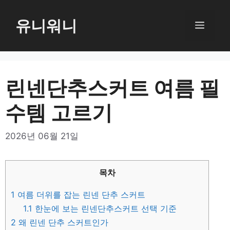
컨
텐
유니워니
메
츠
로
뉴
건
너
린넨단추스커트 여름 필
뛰
수템 고르기
기
2026년 06월 21일
목차
1
여름 더위를 잡는 린넨 단추 스커트
1.1
한눈에 보는 린넨단추스커트 선택 기준
2
왜 린넨 단추 스커트인가