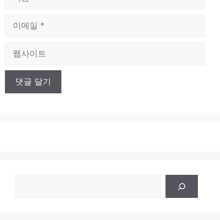
름
이
메
일
웹
사
이
트
검
색