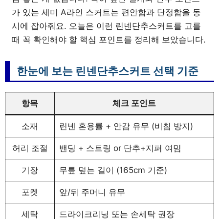
가 있는 세미 A라인 스커트는 편안함과 단정함을 동
시에 잡아줘요. 오늘은 이런 린넨단추스커트를 고를
때 꼭 확인해야 할 핵심 포인트를 정리해 보았습니다.
한눈에 보는 린넨단추스커트 선택 기준
항목
체크 포인트
소재
린넨 혼용률 + 안감 유무 (비침 방지)
허리 조절
밴딩 + 스트링 or 단추+지퍼 여밈
기장
무릎 덮는 길이 (165cm 기준)
포켓
앞/뒤 주머니 유무
세탁
드라이크리닝 또는 손세탁 권장