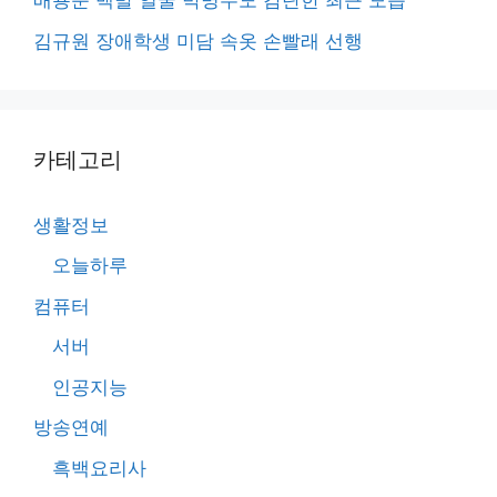
배용준 백발 얼굴 박명수도 감탄한 최근 모습
김규원 장애학생 미담 속옷 손빨래 선행
카테고리
생활정보
오늘하루
컴퓨터
서버
인공지능
방송연예
흑백요리사