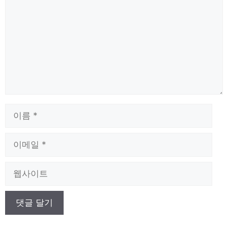
글
이
름
이
메
일
웹
사
이
트