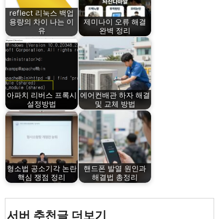
reflect 리눅스 백업
용량의 차이 나는 이
제미나이 오류 해결
유
완벽 정리
아파치 리버스 프록시
에어컨배관 하자 해결
설정방법
및 교체 방법
형소법 공소기각 논란
핸드폰 발열 원인과
핵심 쟁점 정리
해결법 총정리
서버 추천글 더보기