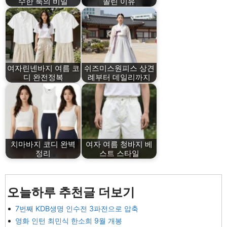
수한 룩의 비밀
쏠린 이유
여자린넨바지 여름 코
쉬즈미스원피스 상견
디 완전정복
례부터 데일리까지
치마바지 코디 완벽
여자 여름 청바지 베
정리
스트 스타일
오늘하루 추천글 더보기
7번째 KDB생명 인수전 3파전으로 압축
영화 인턴 최민식 한소희 9월 개봉