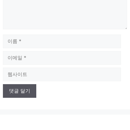
이
름
이
메
일
웹
사
이
트