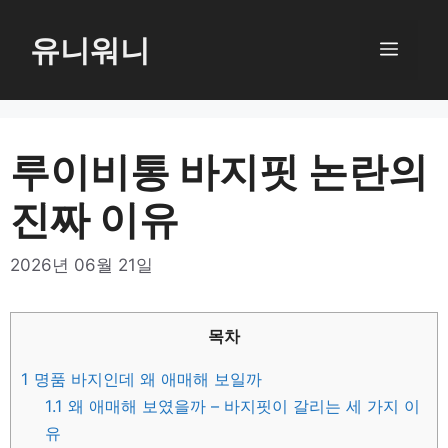
컨
텐
유니워니
메
츠
로
뉴
건
너
루이비통 바지핏 논란의
뛰
진짜 이유
기
2026년 06월 21일
목차
1
명품 바지인데 왜 애매해 보일까
1.1
왜 애매해 보였을까 – 바지핏이 갈리는 세 가지 이
유