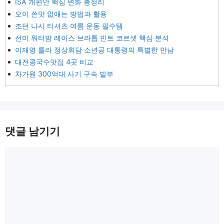
ISA 개편안 핵심 변화 총정리
오이 쓴맛 없애는 방법과 활용
조던 나시 티셔츠 여름 운동 필수템
선미 워터밤 레이스 브라톱 민트 코르셋 핵심 분석
이재명 룰라 정상회담 소년공 대통령의 특별한 만남
대전콩국수맛집 4곳 비교
차가원 300억대 사기 구속 발부
댓글 남기기
댓
글