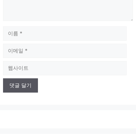
이
름
이
메
일
웹
사
이
트