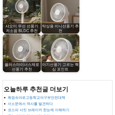
샤오미 무선 선풍기
탁상용 미니선풍기 추
저소음 BLDC 추천
천
플러스마이너스제로
아기선풍기 고르는 핵
선풍기 추천
심 포인트
오늘하루 추천글 더보기
폭염속야로고등학교야구부안전대책
서소문에서 역사를 발견하다
코스피 서킷 브레이커 한눈에 이해하기