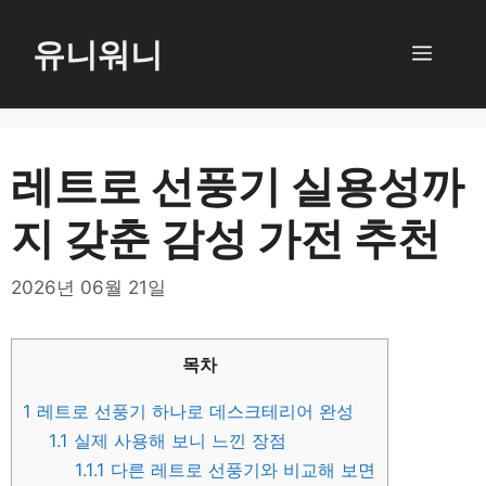
컨
텐
유니워니
메
츠
로
뉴
건
너
레트로 선풍기 실용성까
뛰
지 갖춘 감성 가전 추천
기
2026년 06월 21일
목차
1
레트로 선풍기 하나로 데스크테리어 완성
1.1
실제 사용해 보니 느낀 장점
1.1.1
다른 레트로 선풍기와 비교해 보면