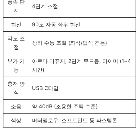
풍속 단
4단계 조절
계
회전
90도 자동 좌우 회전
각도 조
상하 수동 조절 (좌식/입식 겸용)
절
부가 기
아로마 디퓨저, 2단계 무드등, 타이머 (1~4
능
시간)
충전 방
USB C타입
식
소음
약 40dB (조용한 주택 수준)
색상
버터옐로우, 소프트민트 등 파스텔톤