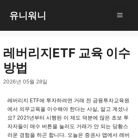
컨
텐
유니워니
메
츠
로
뉴
건
너
레버리지ETF 교육 이수
뛰
방법
기
2026년 05월 28일
레버리지 ETF에 투자하려면 거래 전 금융투자교육원
에서 의무교육을 이수해야 한다는 사실, 알고 계셨나
요? 2021년부터 시행된 이 제도 덕분에 많은 초보 투
자자들이 매수 버튼을 눌러도 거래가 안 되는 당황스
러운 경험을 하곤 합니다. 오늘은 증권사 앱에서 레버