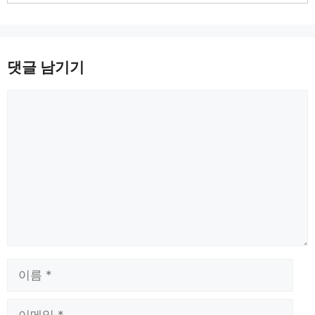
댓글 남기기
댓
글
이
름
이