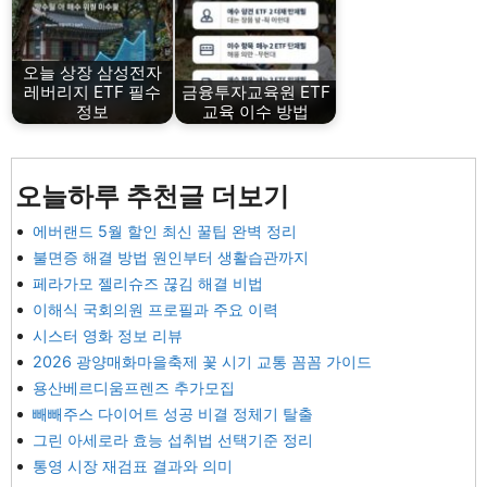
오늘 상장 삼성전자
레버리지 ETF 필수
금융투자교육원 ETF
정보
교육 이수 방법
오늘하루 추천글 더보기
에버랜드 5월 할인 최신 꿀팁 완벽 정리
불면증 해결 방법 원인부터 생활습관까지
페라가모 젤리슈즈 끊김 해결 비법
이해식 국회의원 프로필과 주요 이력
시스터 영화 정보 리뷰
2026 광양매화마을축제 꽃 시기 교통 꼼꼼 가이드
용산베르디움프렌즈 추가모집
빼빼주스 다이어트 성공 비결 정체기 탈출
그린 아세로라 효능 섭취법 선택기준 정리
통영 시장 재검표 결과와 의미