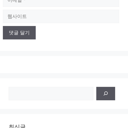
메
일
웹
사
이
트
검
색
최신글