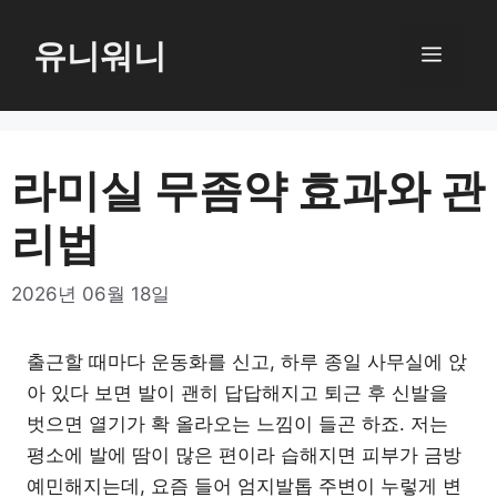
컨
텐
유니워니
메
츠
로
뉴
건
너
라미실 무좀약 효과와 관
뛰
리법
기
2026년 06월 18일
출근할 때마다 운동화를 신고, 하루 종일 사무실에 앉
아 있다 보면 발이 괜히 답답해지고 퇴근 후 신발을
벗으면 열기가 확 올라오는 느낌이 들곤 하죠. 저는
평소에 발에 땀이 많은 편이라 습해지면 피부가 금방
예민해지는데, 요즘 들어 엄지발톱 주변이 누렇게 변