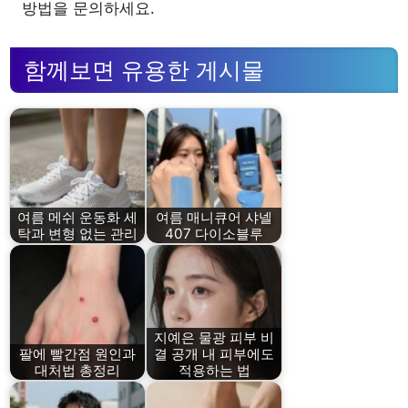
방법을 문의하세요.
함께보면 유용한 게시물
여름 메쉬 운동화 세
여름 매니큐어 샤넬
탁과 변형 없는 관리
407 다이소블루
지예은 물광 피부 비
팔에 빨간점 원인과
결 공개 내 피부에도
대처법 총정리
적용하는 법