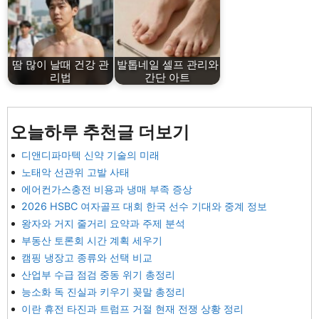
땀 많이 날때 건강 관
발톱네일 셀프 관리와
리법
간단 아트
오늘하루 추천글 더보기
디앤디파마텍 신약 기술의 미래
노태악 선관위 고발 사태
에어컨가스충전 비용과 냉매 부족 증상
2026 HSBC 여자골프 대회 한국 선수 기대와 중계 정보
왕자와 거지 줄거리 요약과 주제 분석
부동산 토론회 시간 계획 세우기
캠핑 냉장고 종류와 선택 비교
산업부 수급 점검 중동 위기 총정리
능소화 독 진실과 키우기 꽂말 총정리
이란 휴전 타진과 트럼프 거절 현재 전쟁 상황 정리