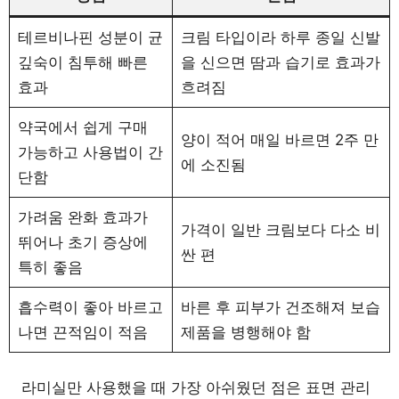
테르비나핀 성분이 균
크림 타입이라 하루 종일 신발
깊숙이 침투해 빠른
을 신으면 땀과 습기로 효과가
효과
흐려짐
약국에서 쉽게 구매
양이 적어 매일 바르면 2주 만
가능하고 사용법이 간
에 소진됨
단함
가려움 완화 효과가
가격이 일반 크림보다 다소 비
뛰어나 초기 증상에
싼 편
특히 좋음
흡수력이 좋아 바르고
바른 후 피부가 건조해져 보습
나면 끈적임이 적음
제품을 병행해야 함
라미실만 사용했을 때 가장 아쉬웠던 점은 표면 관리