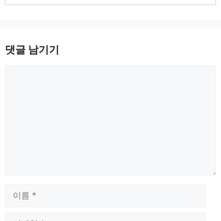
댓글 남기기
댓
글
이
름
이