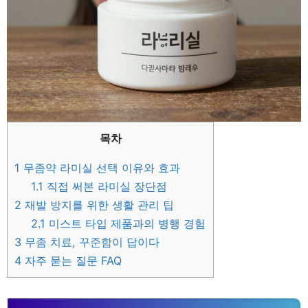
목차
1
무좀약 라미실 선택 이유와 효과
1.1
직접 써본 라미실 장단점
2
재발 방지를 위한 생활 관리 팁
2.1
미스트 타입 제품과의 병행 경험
3
무좀 치료, 꾸준함이 답이다
4
자주 묻는 질문 FAQ