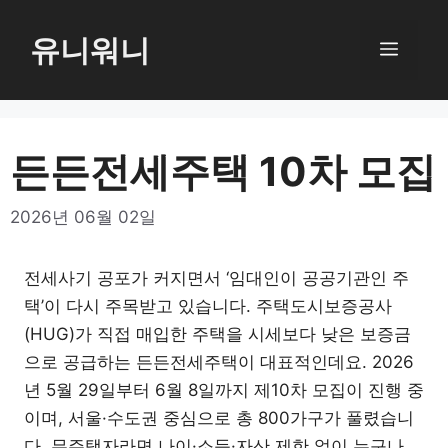
컨
텐
유니워니
메
츠
로
뉴
건
너
든든전세주택 10차 모집
뛰
기
2026년 06월 02일
전세사기 공포가 커지면서 ‘임대인이 공공기관인 주
택’이 다시 주목받고 있습니다. 주택도시보증공사
(HUG)가 직접 매입한 주택을 시세보다 낮은 보증금
으로 공급하는 든든전세주택이 대표적인데요. 2026
년 5월 29일부터 6월 8일까지 제10차 모집이 진행 중
이며, 서울·수도권 중심으로 총 800가구가 풀렸습니
다. 무주택자라면 나이·소득·자산 제한 없이 누구나