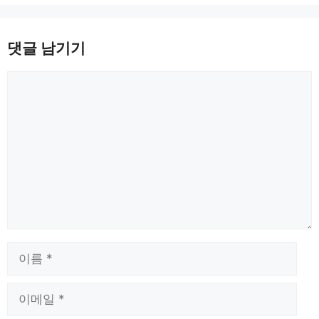
댓글 남기기
댓
글
이
름
이
메