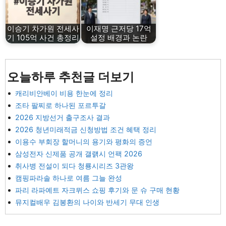
이승기 차가원 전세사
이재명 근저당 17억
기 105억 사건 총정리
설정 배경과 논란
오늘하루 추천글 더보기
캐리비안베이 비용 한눈에 정리
조타 팔찌로 하나된 포르투갈
2026 지방선거 출구조사 결과
2026 청년미래적금 신청방법 조건 혜택 정리
이용수 부회장 할머니의 용기와 평화의 증언
삼성전자 신제품 공개 갤럙시 언팩 2026
취사병 전설이 되다 청룡시리즈 3관왕
캠핑파라솔 하나로 여름 그늘 완성
파리 라파예트 자크뮈스 쇼핑 후기와 문 슈 구매 현황
뮤지컬배우 김봉환의 나이와 반세기 무대 인생