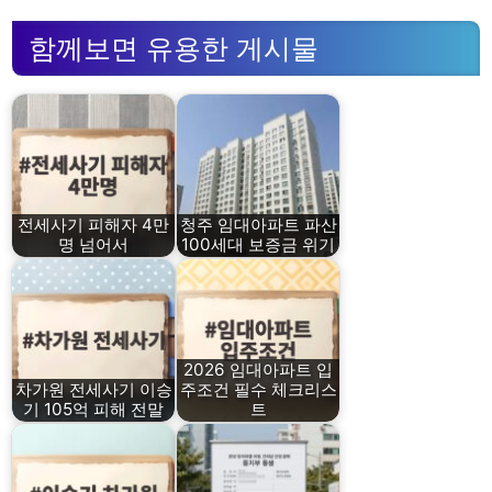
함께보면 유용한 게시물
전세사기 피해자 4만
청주 임대아파트 파산
명 넘어서
100세대 보증금 위기
2026 임대아파트 입
차가원 전세사기 이승
주조건 필수 체크리스
기 105억 피해 전말
트