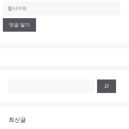
일
웹
사
이
트
검
색
최신글