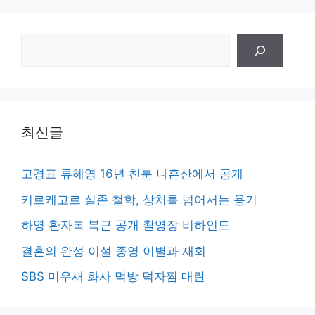
검
색
최신글
고경표 류혜영 16년 친분 나혼산에서 공개
키르케고르 실존 철학, 상처를 넘어서는 용기
하영 환자복 복근 공개 촬영장 비하인드
결혼의 완성 이설 종영 이별과 재회
SBS 미우새 화사 먹방 덕자찜 대란