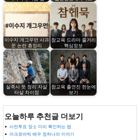
이수지 개그우먼 사과
참교육 드라마 줄거리
문 논란 총정리
핵심정보
실족사 뜻 정리 자살
참교육 출연진 한눈에
타살 차이점
보기
오늘하루 추천글 더보기
사전투표 장소 미리 확인하는 법
아크로바틱 배우 정하나의 이야기