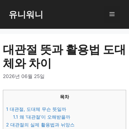
컨
텐
유니워니
메
츠
로
뉴
건
너
대관절 뜻과 활용법 도대
뛰
체와 차이
기
2026년 06월 25일
목차
1
대관절, 도대체 무슨 뜻일까
1.1
왜 ‘대관절’이 오해받을까
2
대관절의 실제 활용법과 뉘앙스