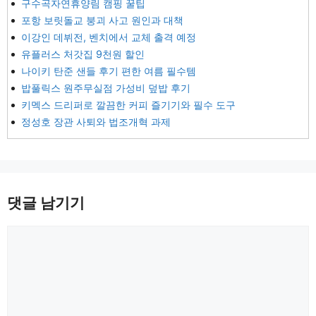
구수곡자연휴양림 캠핑 꿀팁
포항 보릿돌교 붕괴 사고 원인과 대책
이강인 데뷔전, 벤치에서 교체 출격 예정
유플러스 처갓집 9천원 할인
나이키 탄준 샌들 후기 편한 여름 필수템
밥풀릭스 원주무실점 가성비 덮밥 후기
키멕스 드리퍼로 깔끔한 커피 즐기기와 필수 도구
정성호 장관 사퇴와 법조개혁 과제
댓글 남기기
댓
글