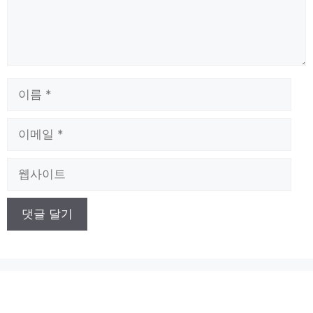
이
름
이
메
일
웹
사
이
트