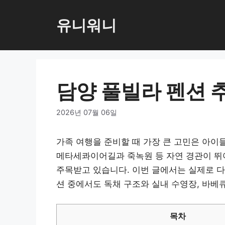
컨
텐
유니워니
츠
로
건
너
담양 풀빌라 펜션 
뛰
기
2026년 07월 06일
가족 여행을 준비할 때 가장 큰 고민은 아이
메타세콰이어길과 죽녹원 등 자연 경관이 뛰
주목받고 있습니다. 이번 글에서는 실제로 다
션 중에서도 독채 구조와 실내 수영장, 바베
목차