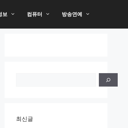
정보
컴퓨터
방송연예
검
색
최신글