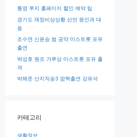
통영 루지 홈페이지 할인 예약 팁
경기도 재정비상상황 선언 원인과 대
응
조수연 신윤승 썸 공약 미스트롯 포유
출연
박성호 원조 갸루상 미스트롯 포유 출
격
박해준 산지직송3 깜짝출연 강유석
카테고리
생활정보