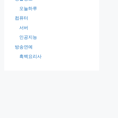
오늘하루
컴퓨터
서버
인공지능
방송연예
흑백요리사