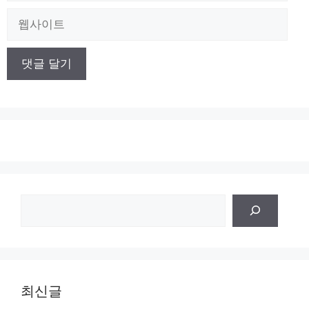
일
웹
사
이
트
검
색
최신글