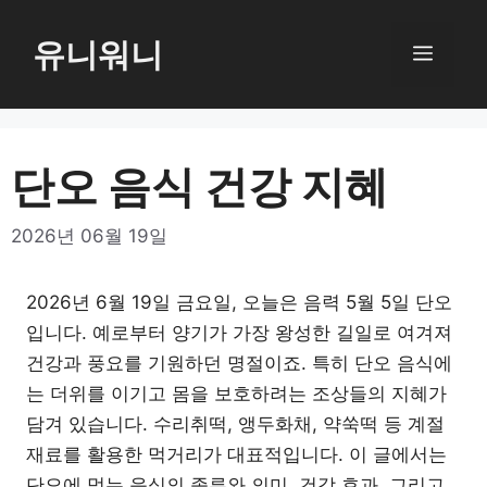
컨
텐
유니워니
메
츠
로
뉴
건
너
단오 음식 건강 지혜
뛰
기
2026년 06월 19일
2026년 6월 19일 금요일, 오늘은 음력 5월 5일 단오
입니다. 예로부터 양기가 가장 왕성한 길일로 여겨져
건강과 풍요를 기원하던 명절이죠. 특히 단오 음식에
는 더위를 이기고 몸을 보호하려는 조상들의 지혜가
담겨 있습니다. 수리취떡, 앵두화채, 약쑥떡 등 계절
재료를 활용한 먹거리가 대표적입니다. 이 글에서는
단오에 먹는 음식의 종류와 의미, 건강 효과, 그리고