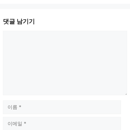
댓글 남기기
댓
글
이
름
이
메