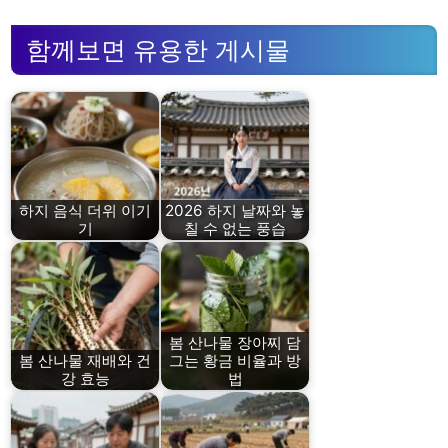
함께보면 유용한 게시물
하지 음식 더위 이기
2026 하지 날짜와 놓
기
칠 수 없는 풍습
봄 산나물 장아찌 담
봄 산나물 재배와 건
그는 황금 비율과 방
강 효능
법