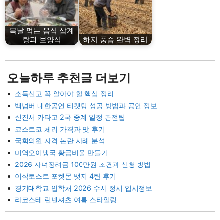
복날 먹는 음식 삼계
탕과 보양식
하지 풍습 완벽 정리
오늘하루 추천글 더보기
소득신고 꼭 알아야 할 핵심 정리
백넘버 내한공연 티켓팅 성공 방법과 공연 정보
신진서 카타고 2국 중계 일정 관전팁
코스트코 체리 가격과 맛 후기
국회의원 자격 논란 사례 분석
미역오이냉국 황금비율 만들기
2026 자녀장려금 100만원 조건과 신청 방법
이삭토스트 포켓몬 뱃지 4탄 후기
경기대학교 입학처 2026 수시 정시 입시정보
라코스테 린넨셔츠 여름 스타일링