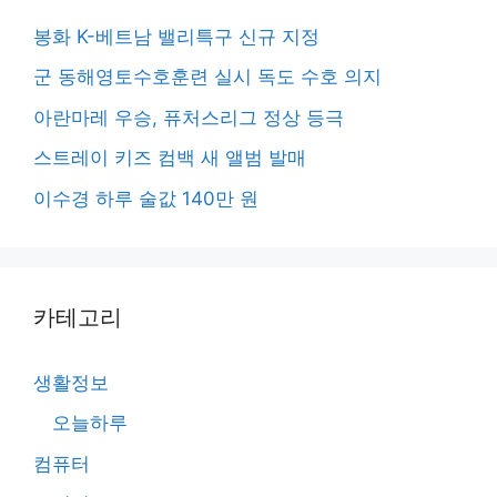
봉화 K-베트남 밸리특구 신규 지정
군 동해영토수호훈련 실시 독도 수호 의지
아란마레 우승, 퓨처스리그 정상 등극
스트레이 키즈 컴백 새 앨범 발매
이수경 하루 술값 140만 원
카테고리
생활정보
오늘하루
컴퓨터