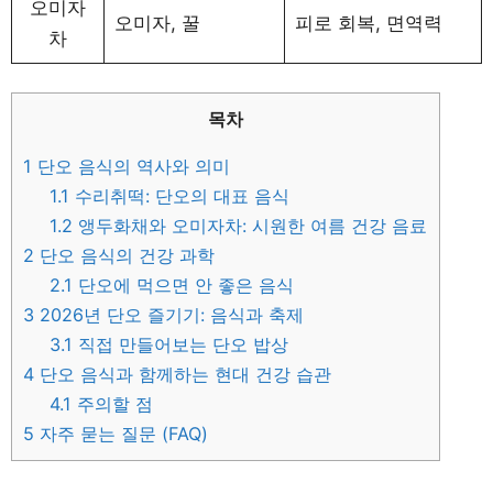
오미자
오미자, 꿀
피로 회복, 면역력
차
목차
1
단오 음식의 역사와 의미
1.1
수리취떡: 단오의 대표 음식
1.2
앵두화채와 오미자차: 시원한 여름 건강 음료
2
단오 음식의 건강 과학
2.1
단오에 먹으면 안 좋은 음식
3
2026년 단오 즐기기: 음식과 축제
3.1
직접 만들어보는 단오 밥상
4
단오 음식과 함께하는 현대 건강 습관
4.1
주의할 점
5
자주 묻는 질문 (FAQ)