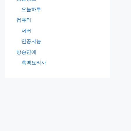
오늘하루
컴퓨터
서버
인공지능
방송연예
흑백요리사