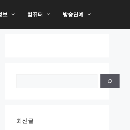
정보
컴퓨터
방송연예
검
색
최신글