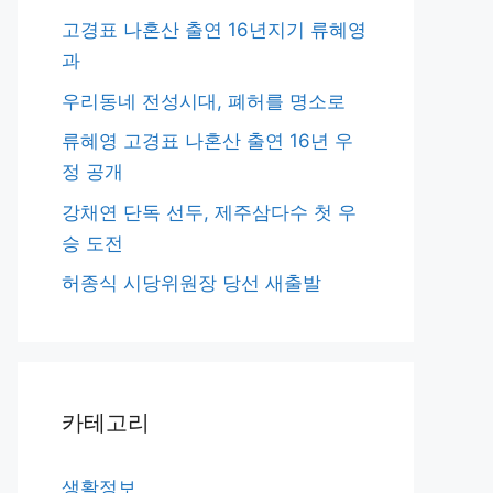
고경표 나혼산 출연 16년지기 류혜영
과
우리동네 전성시대, 폐허를 명소로
류혜영 고경표 나혼산 출연 16년 우
정 공개
강채연 단독 선두, 제주삼다수 첫 우
승 도전
허종식 시당위원장 당선 새출발
카테고리
생활정보