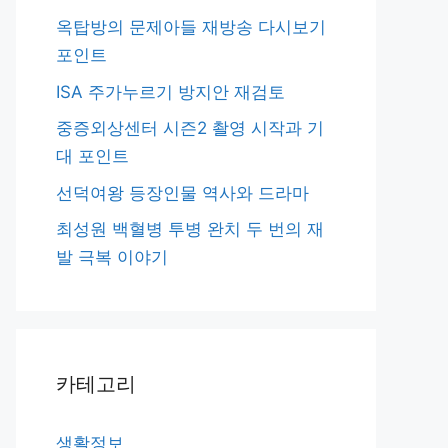
옥탑방의 문제아들 재방송 다시보기
포인트
ISA 주가누르기 방지안 재검토
중증외상센터 시즌2 촬영 시작과 기
대 포인트
선덕여왕 등장인물 역사와 드라마
최성원 백혈병 투병 완치 두 번의 재
발 극복 이야기
카테고리
생활정보