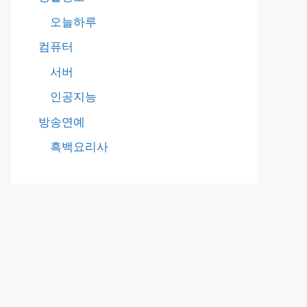
오늘하루
컴퓨터
서버
인공지능
방송연예
흑백요리사