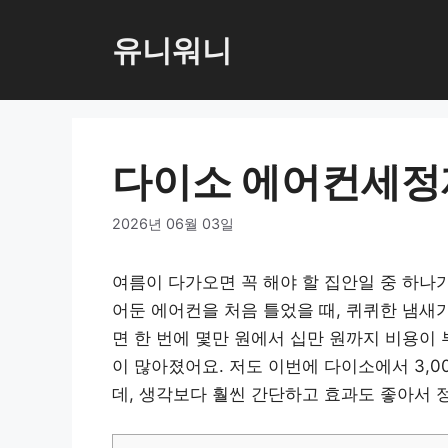
컨
텐
유니워니
츠
로
건
너
다이소 에어컨세정제
뛰
기
2026년 06월 03일
여름이 다가오면 꼭 해야 할 집안일 중 하나
어둔 에어컨을 처음 틀었을 때, 퀴퀴한 냄새
면 한 번에 몇만 원에서 십만 원까지 비용이
이 많아졌어요. 저도 이번에 다이소에서 3,
데, 생각보다 훨씬 간단하고 효과도 좋아서 