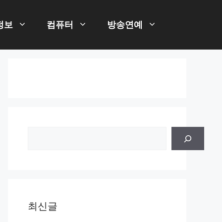
정보
컴퓨터
방송연예
검
색
최신글