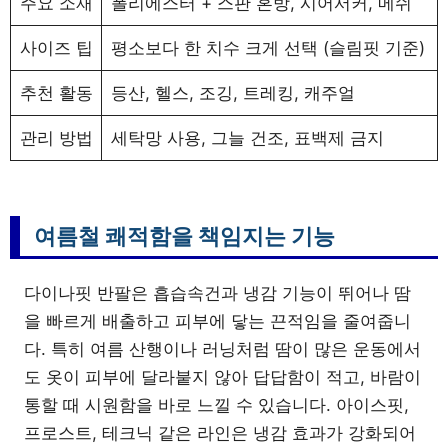
주요 소재
폴리에스터 + 스판 혼방, 시어서커, 메쉬
사이즈 팁
평소보다 한 치수 크게 선택 (슬림핏 기준)
추천 활동
등산, 헬스, 조깅, 트레킹, 캐주얼
관리 방법
세탁망 사용, 그늘 건조, 표백제 금지
여름철 쾌적함을 책임지는 기능
다이나핏 반팔은 흡습속건과 냉감 기능이 뛰어나 땀
을 빠르게 배출하고 피부에 닿는 끈적임을 줄여줍니
다. 특히 여름 산행이나 러닝처럼 땀이 많은 운동에서
도 옷이 피부에 달라붙지 않아 답답함이 적고, 바람이
통할 때 시원함을 바로 느낄 수 있습니다. 아이스핏,
프로스트, 테크닉 같은 라인은 냉감 효과가 강화되어