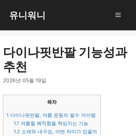
컨
텐
유니워니
메
츠
로
뉴
건
너
다이나핏반팔 기능성과
뛰
추천
기
2026년 05월 19일
목차
1
다이나핏반팔, 여름 운동의 필수 아이템
1.1
여름철 쾌적함을 책임지는 기능
1.2
소재와 내구성, 어떤 차이가 있을까