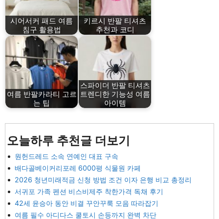
시어서커 패드 여름
키르시 반팔 티셔츠
침구 활용법
추천과 코디
스파이더 반팔 티셔츠
여름 반팔카라티 고르
트렌디한 기능성 여름
는 팁
아이템
오늘하루 추천글 더보기
원헌드레드 소속 연예인 대표 구속
배다골베이커리포레 6000평 식물원 카페
2026 청년미래적금 신청 방법 조건 이자 은행 비교 총정리
서귀포 가족 펜션 비스비제주 착한가격 독채 후기
42세 윤승아 동안 비결 꾸안꾸룩 모음 따라잡기
여름 필수 아디다스 쿨토시 손등까지 완벽 차단