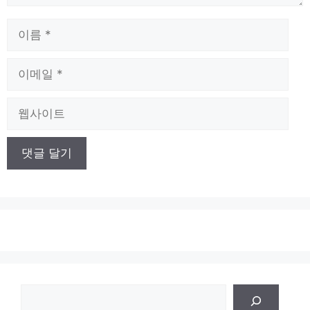
이
름
이
메
일
웹
사
이
트
검