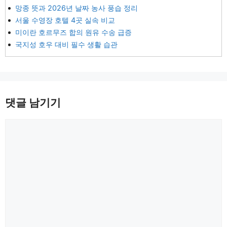
망종 뜻과 2026년 날짜 농사 풍습 정리
서울 수영장 호텔 4곳 실속 비교
미이란 호르무즈 합의 원유 수송 급증
국지성 호우 대비 필수 생활 습관
댓글 남기기
댓
글