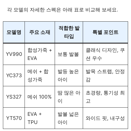
각 모델의 자세한 스펙은 아래 표로 비교해 보세요.
적합한 발
모델명
주요 소재
특별 포인트
타입
합성가죽 +
클래식 디자인, 쿠
YV990
보통 발볼
EVA
션 우수
메쉬 + 합
발등 높은
발목 스트랩, 안정
YC373
성가죽
아이
감
땀 많은 아
초경량, 통기성 최
YS327
메쉬 100%
이
고
EVA +
발볼 넓은
YT570
와이드 핏, 내구성
TPU
아이