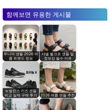
함께보면 유용한 게시물
주니어 샌들 2026 여
샤넬 벨크로 샌들 밑
름 트렌드 정보
창보강 필수 이유
뉴발란스 키즈 샌들
비교 실제 구매 후기
2026 여름 샌들 추천