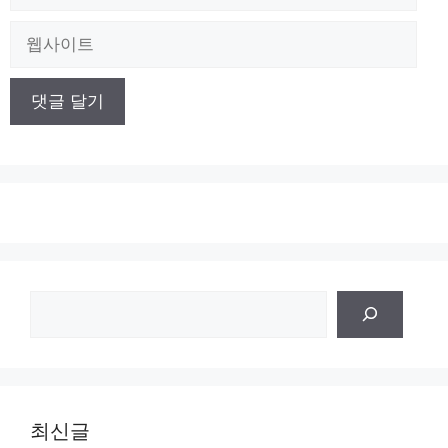
메
일
웹
사
이
트
검
색
최신글