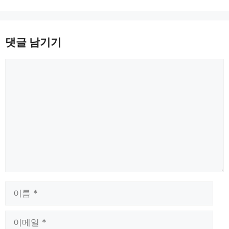
댓글 남기기
댓
글
이
름
이