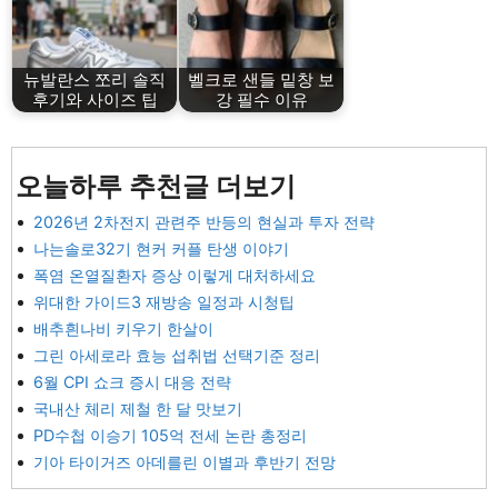
뉴발란스 쪼리 솔직
벨크로 샌들 밑창 보
후기와 사이즈 팁
강 필수 이유
오늘하루 추천글 더보기
2026년 2차전지 관련주 반등의 현실과 투자 전략
나는솔로32기 현커 커플 탄생 이야기
폭염 온열질환자 증상 이렇게 대처하세요
위대한 가이드3 재방송 일정과 시청팁
배추흰나비 키우기 한살이
그린 아세로라 효능 섭취법 선택기준 정리
6월 CPI 쇼크 증시 대응 전략
국내산 체리 제철 한 달 맛보기
PD수첩 이승기 105억 전세 논란 총정리
기아 타이거즈 아데를린 이별과 후반기 전망