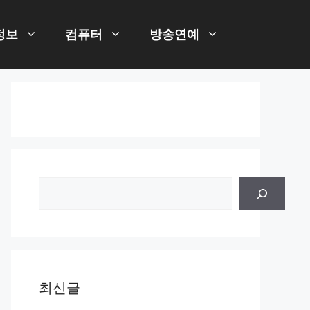
정보
컴퓨터
방송연예
검
색
최신글