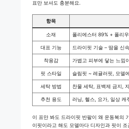
표만 보셔도 충분해요.
항목
소재
폴리에스터 89% + 폴리우
대표 기능
드라이핏 기술 – 땀을 신
착용감
가볍고 피부에 닿는 느낌
핏 스타일
슬림핏 ~ 레귤러핏, 모델
세탁 방법
찬물 세탁, 표백제 금지, 
추천 용도
러닝, 헬스, 요가, 일상 캐
이 표만 봐도 드라이핏 반팔이 왜 운동복의 
이핏이라고 해도 모델마다 디자인과 핏이 조금