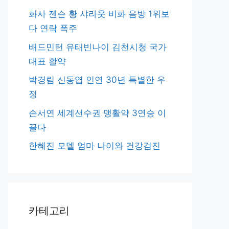
화사 젠슨 황 샤라웃 비화 음방 1위보
다 연락 폭주
배드민턴 유태빈나이 김천시청 국가
대표 활약
박경림 신동엽 인연 30년 특별한 우
정
손서연 세계선수권 맹활약 3연승 이
끌다
한혜진 모델 엄마 나이와 건강검진
카테고리