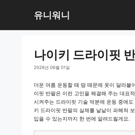
컨
텐
유니워니
츠
로
건
너
나이키 드라이핏 반
뛰
기
2026년 06월 01일
더운 여름 운동할 때 땀 때문에 옷이 달라붙
이핏 반팔은 이런 고민을 해결해 주는 대표적
시켜주는 드라이핏 기술 덕분에 운동 중에도
키 드라이핏 반팔의 실체를 낱낱이 파헤쳐 보
입을 수 있는지까지 한 번에 알려드릴게요.