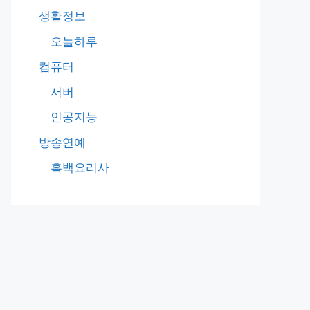
생활정보
오늘하루
컴퓨터
서버
인공지능
방송연예
흑백요리사