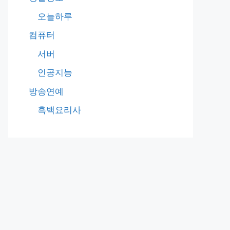
오늘하루
컴퓨터
서버
인공지능
방송연예
흑백요리사