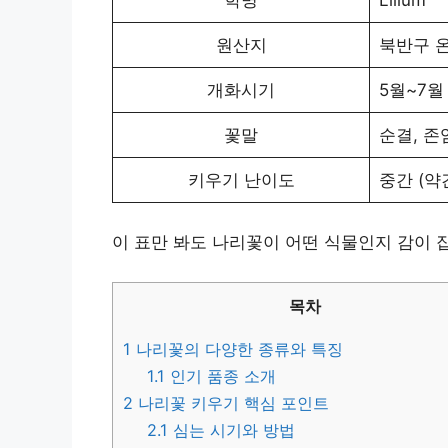
원산지
북반구 
개화시기
5월~7월
꽃말
순결, 존
키우기 난이도
중간 (약
이 표만 봐도 나리꽃이 어떤 식물인지 감이 
목차
1
나리꽃의 다양한 종류와 특징
1.1
인기 품종 소개
2
나리꽃 키우기 핵심 포인트
2.1
심는 시기와 방법