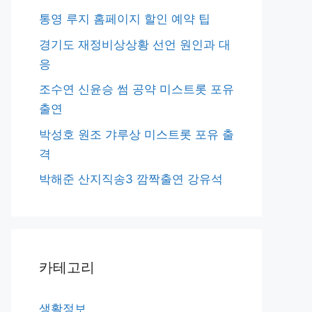
통영 루지 홈페이지 할인 예약 팁
경기도 재정비상상황 선언 원인과 대
응
조수연 신윤승 썸 공약 미스트롯 포유
출연
박성호 원조 갸루상 미스트롯 포유 출
격
박해준 산지직송3 깜짝출연 강유석
카테고리
생활정보