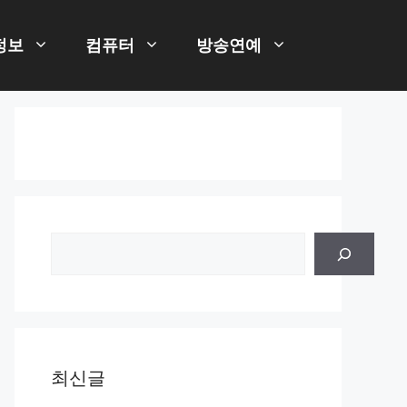
정보
컴퓨터
방송연예
검
색
최신글