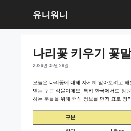
컨
텐
유니워니
츠
로
건
너
나리꽃 키우기 꽃말
뛰
기
2026년 05월 28일
오늘은 나리꽃에 대해 자세히 알아보려고 해요
받는 구근 식물이에요. 특히 한국에서도 정원
하는 분들을 위해 핵심 정보를 먼저 표로 정
구분
학명
Lilium