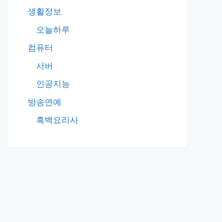
생활정보
오늘하루
컴퓨터
서버
인공지능
방송연예
흑백요리사