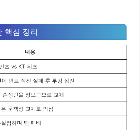
란 핵심 정리
내용
언츠 vs KT 위즈
빈이 번트 작전 실패 후 루킹 삼진
전 손성빈을 정보근으로 교체
들은 문책성 교체로 의심
4실점하며 팀 패배