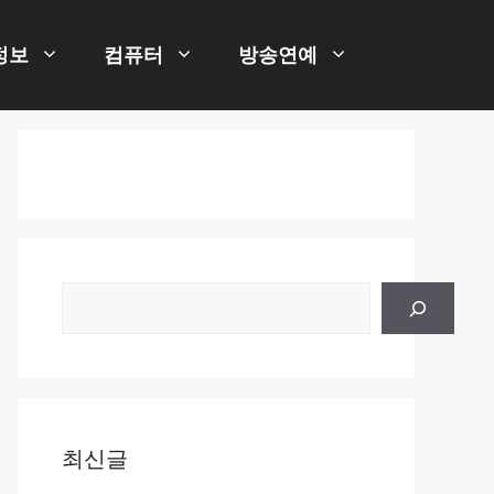
정보
컴퓨터
방송연예
검
색
최신글