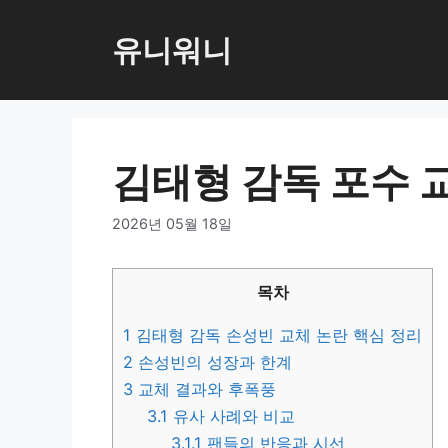
컨
텐
유니워니
츠
로
건
너
김태형 감독 포수 
뛰
기
2026년 05월 18일
목차
1
김태형 감독 손성빈 교체 논란 핵심 정리
2
손성빈의 성장과 한계
3
교체 결과와 후폭풍
3.1
유사 사례와 비교
3.1.1
팬들의 반응과 시선