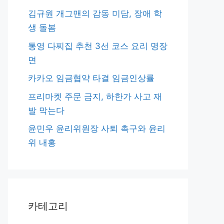
김규원 개그맨의 감동 미담, 장애 학
생 돌봄
통영 다찌집 추천 3선 코스 요리 명장
면
카카오 임금협약 타결 임금인상률
프리마켓 주문 금지, 하한가 사고 재
발 막는다
윤민우 윤리위원장 사퇴 촉구와 윤리
위 내홍
카테고리