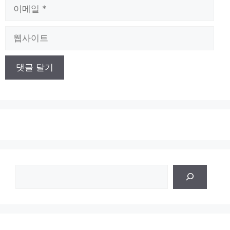
이
메
일
웹
사
이
트
검
색