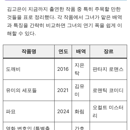
김고은이 지금까지 출연한 작품 중 특히 주목할 만한
것들을 표로 정리했다. 각 작품에서 그녀가 맡은 배역
과 특징을 간략히 비교하면 그녀의 연기 폭을 쉽게 이
해할 수 있다.
작품명
연도
배역
장르
지은
도깨비
2016
판타지 로맨스
탁
김유
유미의 세포들
2021
로맨틱 코미디
미
오컬트 미스터
파묘
2024
화림
리
영화 변호인 (특별출
간호