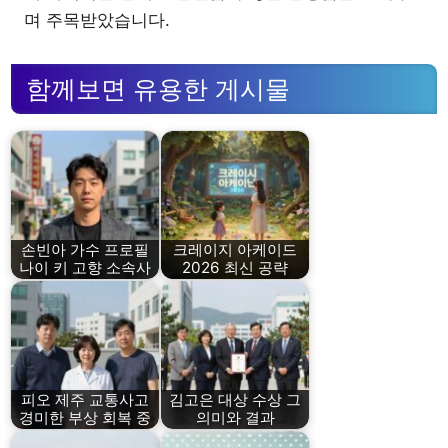
며 주목받았습니다.
함께보면 유용한 게시물
손빈아 가수 프로필
크레이지 아케이드
나이 키 고향 소속사
2026 최신 공략
피오 제주 교통사고
김고은 대상 수상 그
경미한 부상 회복 중
의미와 결과