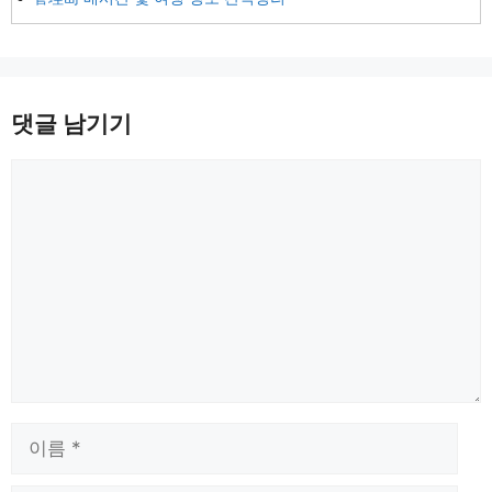
댓글 남기기
댓
글
이
름