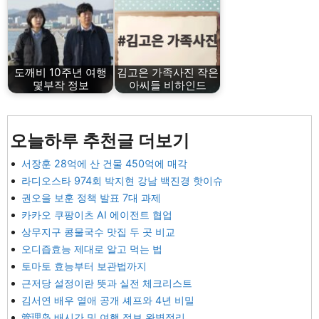
도깨비 10주년 여행
김고은 가족사진 작은
몇부작 정보
아씨들 비하인드
오늘하루 추천글 더보기
서장훈 28억에 산 건물 450억에 매각
라디오스타 974회 박지현 강남 백진경 핫이슈
권오을 보훈 정책 발표 7대 과제
카카오 쿠팡이츠 AI 에이전트 협업
상무지구 콩물국수 맛집 두 곳 비교
오디즙효능 제대로 알고 먹는 법
토마토 효능부터 보관법까지
근저당 설정이란 뜻과 실전 체크리스트
김서연 배우 열애 공개 셰프와 4년 비밀
管理岛 배시간 및 여행 정보 완벽정리