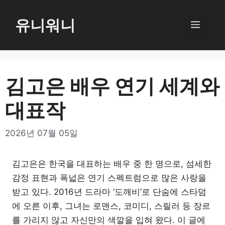
컨
텐
유니워니
메
츠
로
뉴
건
너
김고은 배우 연기 세계와
뛰
대표작
기
2026년 07월 05일
김고은은 한국을 대표하는 배우 중 한 명으로, 섬세한
감정 표현과 폭넓은 연기 스펙트럼으로 많은 사랑을
받고 있다. 2016년 드라마 ‘도깨비’로 단숨에 스타덤
에 오른 이후, 그녀는 로맨스, 코미디, 스릴러 등 장르
를 가리지 않고 자신만의 색깔을 입혀 왔다. 이 글에