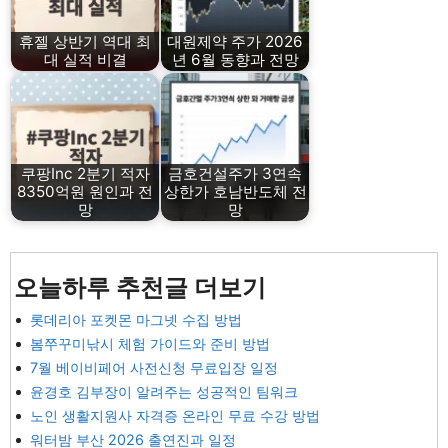
휴젤 상반기 역대 최
대원제약 주가 2026
대 실적 비결
년 6월 동향과 전망
쿠팡Inc 2분기 적자
금호건설주가 3연속
8350억원 원인과 전
상한가 호남반도체 전
망
망
오늘하루 추천글 더보기
롯데리아 포켓몬 마그넷 수집 방법
봄쭈꾸미낚시 체험 가이드와 준비 방법
7월 베이비페어 사전신청 무료입장 일정
윤경호 김부장이 알려주는 성공적인 팀워크
노인 생활지원사 자격증 온라인 무료 수강 방법
워터밤 부산 2026 출연진과 일정