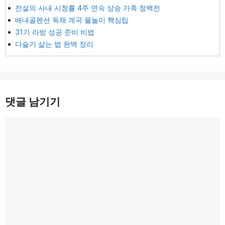
전설의 사내 시청률 4주 연속 상승 가족 청백전
배내골펜션 독채 계곡 물놀이 핵심팁
31기 라방 성공 준비 비법
다슬기 삶는 법 완벽 정리
댓글 남기기
댓
글