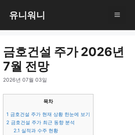
컨
텐
유니워니
메
츠
로
뉴
건
너
금호건설 주가 2026년
뛰
7월 전망
기
2026년 07월 03일
목차
1
금호건설 주가 현재 상황 한눈에 보기
2
금호건설 주가 최근 동향 분석
2.1
실적과 수주 현황