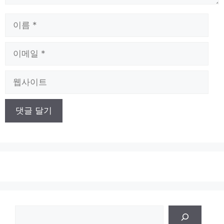
이
름
이
메
일
웹
사
이
트
검