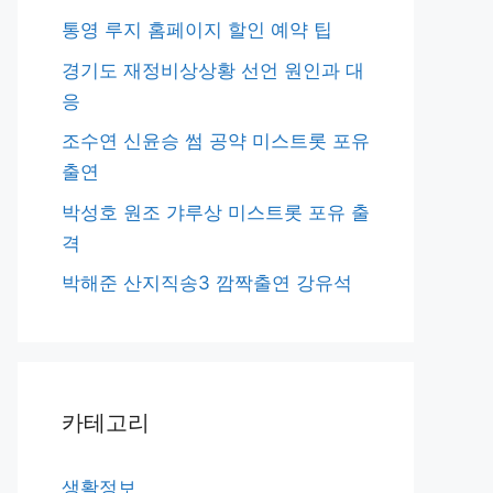
통영 루지 홈페이지 할인 예약 팁
경기도 재정비상상황 선언 원인과 대
응
조수연 신윤승 썸 공약 미스트롯 포유
출연
박성호 원조 갸루상 미스트롯 포유 출
격
박해준 산지직송3 깜짝출연 강유석
카테고리
생활정보