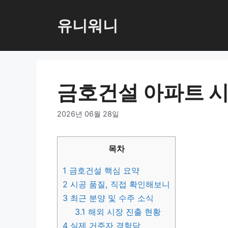
컨
텐
유니워니
츠
로
건
너
금호건설 아파트 시
뛰
기
2026년 06월 28일
목차
1
금호건설 핵심 요약
2
시공 품질, 직접 확인해보니
3
최근 분양 및 수주 소식
3.1
해외 시장 진출 현황
4
실제 거주자 경험담