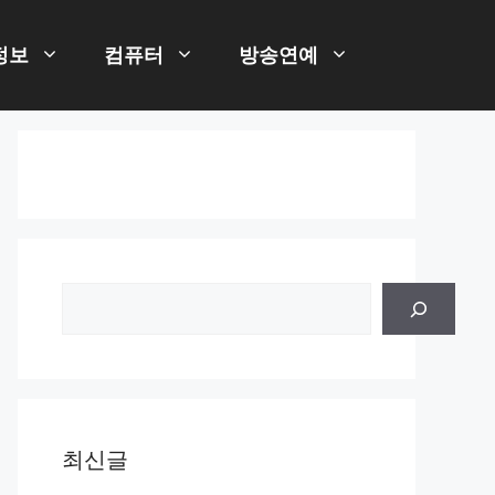
정보
컴퓨터
방송연예
검
색
최신글