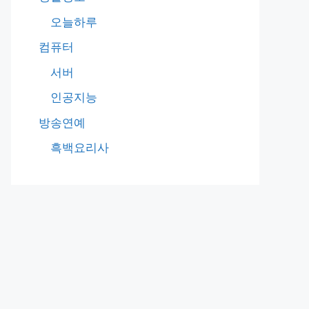
오늘하루
컴퓨터
서버
인공지능
방송연예
흑백요리사