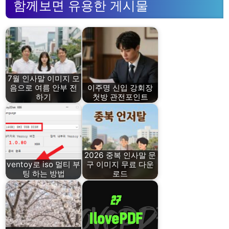
함께보면 유용한 게시물
7월 인사말 이미지 모
음으로 여름 안부 전
이주명 신입 강회장
하기
첫방 관전포인트
2026 중복 인사말 문
ventoy로 iso 멀티 부
구 이미지 무료 다운
팅 하는 방법
로드