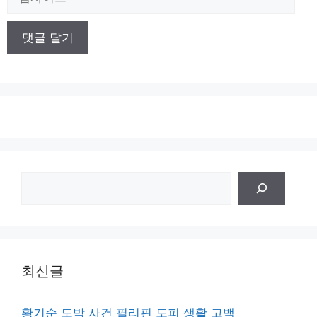
사
이
트
검
색
최신글
황기순 도박 사건 필리핀 도피 생활 고백