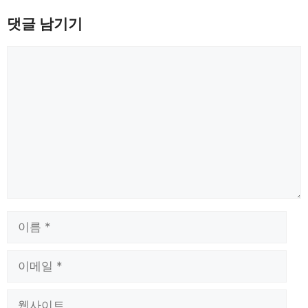
댓글 남기기
댓
글
이
름
이
메
일
웹