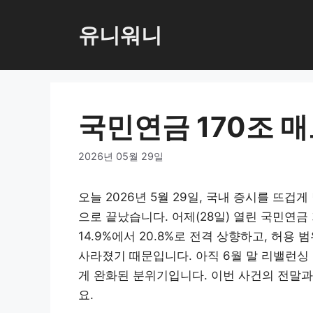
컨
텐
유니워니
츠
로
건
너
국민연금 170조 매
뛰
기
2026년 05월 29일
오늘 2026년 5월 29일, 국내 증시를 뜨겁게
으로 끝났습니다. 어제(28일) 열린 국민연
14.9%에서 20.8%로 전격 상향하고, 허
사라졌기 때문입니다. 아직 6월 말 리밸런싱
게 완화된 분위기입니다. 이번 사건의 전말과
요.