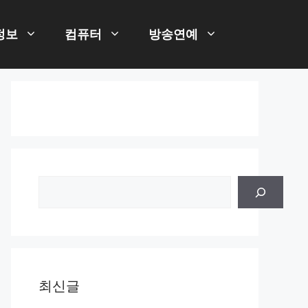
정보
컴퓨터
방송연예
검
색
최신글