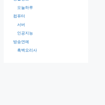
오늘하루
컴퓨터
서버
인공지능
방송연예
흑백요리사