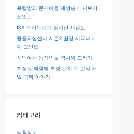
옥탑방의 문제아들 재방송 다시보기
포인트
ISA 주가누르기 방지안 재검토
중증외상센터 시즌2 촬영 시작과 기
대 포인트
선덕여왕 등장인물 역사와 드라마
최성원 백혈병 투병 완치 두 번의 재
발 극복 이야기
카테고리
생활정보