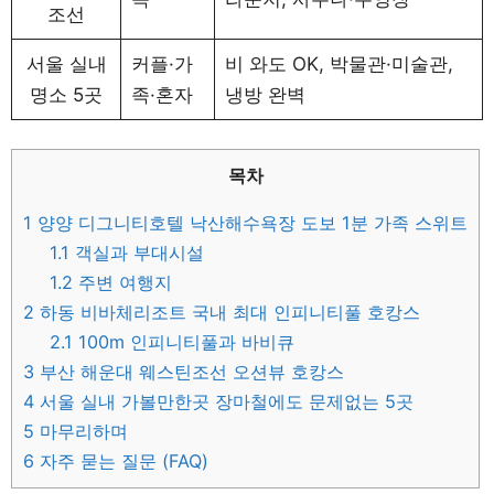
조선
서울 실내
커플·가
비 와도 OK, 박물관·미술관,
명소 5곳
족·혼자
냉방 완벽
목차
1
양양 디그니티호텔 낙산해수욕장 도보 1분 가족 스위트
1.1
객실과 부대시설
1.2
주변 여행지
2
하동 비바체리조트 국내 최대 인피니티풀 호캉스
2.1
100m 인피니티풀과 바비큐
3
부산 해운대 웨스틴조선 오션뷰 호캉스
4
서울 실내 가볼만한곳 장마철에도 문제없는 5곳
5
마무리하며
6
자주 묻는 질문 (FAQ)