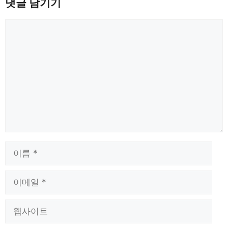
댓글 남기기
댓
글
이
름
이
메
일
웹
사