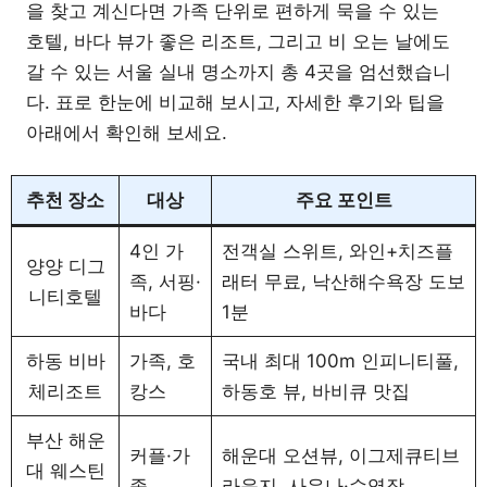
을 찾고 계신다면 가족 단위로 편하게 묵을 수 있는
호텔, 바다 뷰가 좋은 리조트, 그리고 비 오는 날에도
갈 수 있는 서울 실내 명소까지 총 4곳을 엄선했습니
다. 표로 한눈에 비교해 보시고, 자세한 후기와 팁을
아래에서 확인해 보세요.
추천 장소
대상
주요 포인트
4인 가
전객실 스위트, 와인+치즈플
양양 디그
족, 서핑·
래터 무료, 낙산해수욕장 도보
니티호텔
바다
1분
하동 비바
가족, 호
국내 최대 100m 인피니티풀,
체리조트
캉스
하동호 뷰, 바비큐 맛집
부산 해운
커플·가
해운대 오션뷰, 이그제큐티브
대 웨스틴
족
라운지, 사우나·수영장