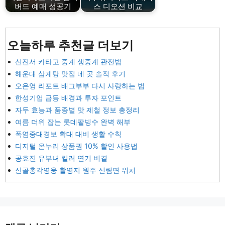
버드 예매 성공기
스 디오션 비교
오늘하루 추천글 더보기
신진서 카타고 중계 생중계 관전법
해운대 삼계탕 맛집 네 곳 솔직 후기
오은영 리포트 배그부부 다시 사랑하는 법
한성기업 급등 배경과 투자 포인트
자두 효능과 품종별 맛 제철 정보 총정리
여름 더위 잡는 롯데팥빙수 완벽 해부
폭염중대경보 확대 대비 생활 수칙
디지털 온누리 상품권 10% 할인 사용법
공효진 유부녀 킬러 연기 비결
산골총각영웅 촬영지 원주 신림면 위치