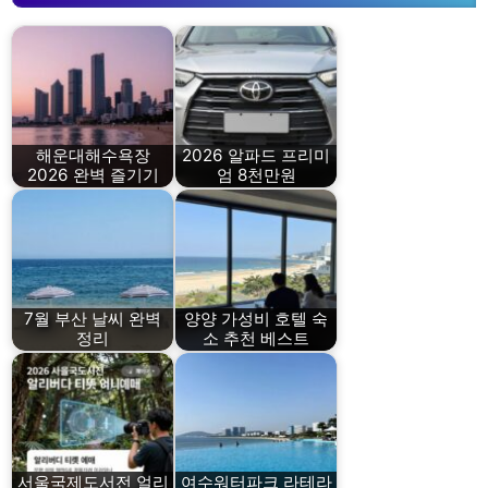
해운대해수욕장
2026 알파드 프리미
2026 완벽 즐기기
엄 8천만원
7월 부산 날씨 완벽
양양 가성비 호텔 숙
정리
소 추천 베스트
서울국제도서전 얼리
여수워터파크 라테라