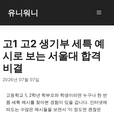
컨
텐
유니워니
메
츠
로
뉴
건
너
고1 고2 생기부 세특 예
뛰
시로 보는 서울대 합격
기
비결
2026년 07월 07일
고등학교 1, 2학년 학부모와 학생이라면 누구나 한 번
쯤 세특 예시를 찾아본 경험이 있을 겁니다. 인터넷에
떠도는 수많은 예시들을 보면서 ‘이 정도면 괜찮은