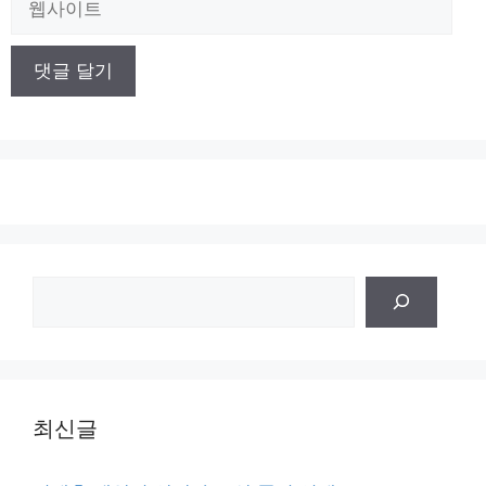
사
이
트
검
색
최신글