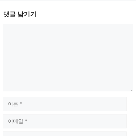
댓글 남기기
댓
글
이
름
이
메
일
웹