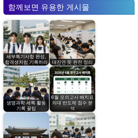
함께보면 유용한 게시물
세부특기사항 완성,
합격생처럼 기록하라
대진연 뜻 완전 정리
6월 모의고사 배치표
생명과학 세특 활동
의대 반도체 점수 분
기록 꿀팁
석