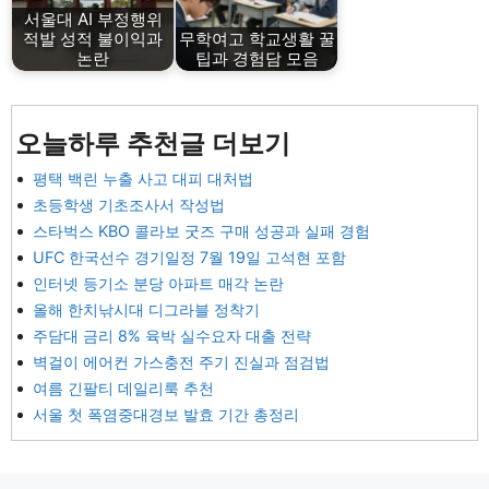
서울대 AI 부정행위
적발 성적 불이익과
무학여고 학교생활 꿀
논란
팁과 경험담 모음
오늘하루 추천글 더보기
평택 백린 누출 사고 대피 대처법
초등학생 기초조사서 작성법
스타벅스 KBO 콜라보 굿즈 구매 성공과 실패 경험
UFC 한국선수 경기일정 7월 19일 고석현 포함
인터넷 등기소 분당 아파트 매각 논란
올해 한치낚시대 디그라블 정착기
주담대 금리 8% 육박 실수요자 대출 전략
벽걸이 에어컨 가스충전 주기 진실과 점검법
여름 긴팔티 데일리룩 추천
서울 첫 폭염중대경보 발효 기간 총정리