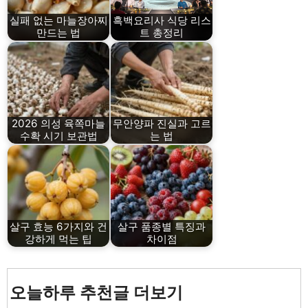
실패 없는 마늘장아찌
흑백요리사 식당 리스
만드는 법
트 총정리
2026 의성 육쪽마늘
무안양파 진실과 고르
수확 시기 보관법
는 법
살구 효능 6가지와 건
살구 품종별 특징과
강하게 먹는 팁
차이점
오늘하루 추천글 더보기