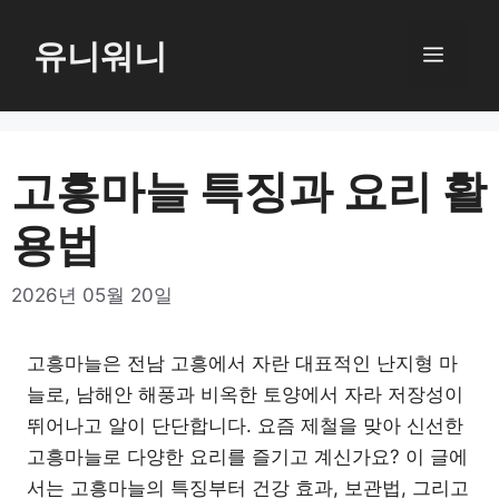
컨
텐
유니워니
메
츠
로
뉴
건
너
고흥마늘 특징과 요리 활
뛰
용법
기
2026년 05월 20일
고흥마늘은 전남 고흥에서 자란 대표적인 난지형 마
늘로, 남해안 해풍과 비옥한 토양에서 자라 저장성이
뛰어나고 알이 단단합니다. 요즘 제철을 맞아 신선한
고흥마늘로 다양한 요리를 즐기고 계신가요? 이 글에
서는 고흥마늘의 특징부터 건강 효과, 보관법, 그리고