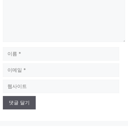
이
름
이
메
일
웹
사
이
트