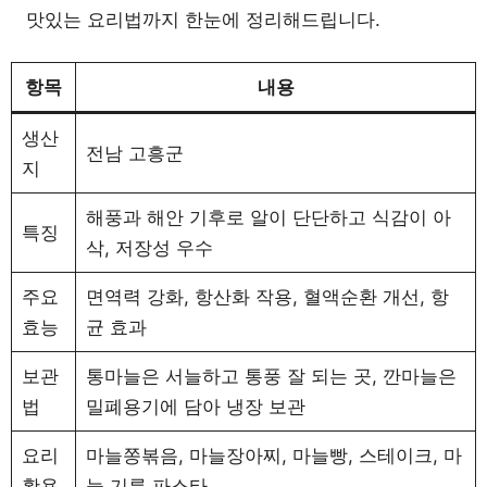
맛있는 요리법까지 한눈에 정리해드립니다.
항목
내용
생산
전남 고흥군
지
해풍과 해안 기후로 알이 단단하고 식감이 아
특징
삭, 저장성 우수
주요
면역력 강화, 항산화 작용, 혈액순환 개선, 항
효능
균 효과
보관
통마늘은 서늘하고 통풍 잘 되는 곳, 깐마늘은
법
밀폐용기에 담아 냉장 보관
요리
마늘쫑볶음, 마늘장아찌, 마늘빵, 스테이크, 마
활용
늘 기름 파스타