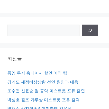
검
색
최신글
통영 루지 홈페이지 할인 예약 팁
경기도 재정비상상황 선언 원인과 대응
조수연 신윤승 썸 공약 미스트롯 포유 출연
박성호 원조 갸루상 미스트롯 포유 출격
박해준 산지직송3 깜짝출연 강유석