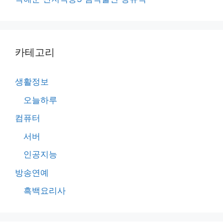
카테고리
생활정보
오늘하루
컴퓨터
서버
인공지능
방송연예
흑백요리사