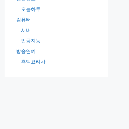
오늘하루
컴퓨터
서버
인공지능
방송연예
흑백요리사