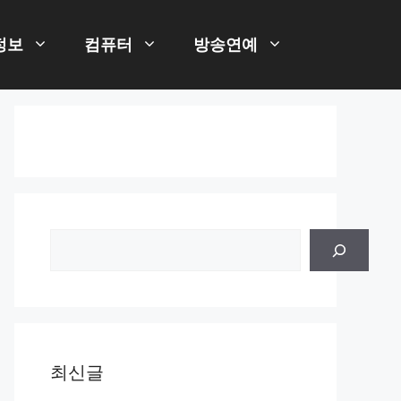
정보
컴퓨터
방송연예
검
색
최신글