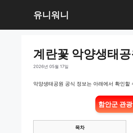
컨
텐
유니워니
츠
로
건
너
계란꽃 악양생태공
뛰
기
2026년 05월 17일
악양생태공원 공식 정보는 아래에서 확인할 
함안군 관광
목차