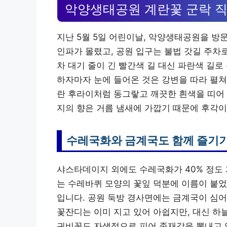
악양생태공원 계란꽃 군락 
지난 5월 5일 어린이날, 악양생태공원을 방
인파가 몰렸고, 공원 입구는 불법 갓길 주차
차 대기 줄이 긴 빨간색 길 대신 파란색 길로
하자마자 눈에 들어온 것은 강변을 따라 펼쳐
란 후라이처럼 동그랗고 깨끗한 흰색을 띠어 
지의 향은 거름 냄새에 가깝기 때문에 후각
수레국화와 금계국도 함께 즐기
샤스타데이지 외에도 수레국화가 40% 정도
는 수레바퀴 모양의 꽃잎 덕분에 이름이 붙었
입니다. 공원 둑방 경사면에는 금계국이 심어
꽃잔디는 이미 지고 있어 아쉽지만, 대신 하
귀비꽃도 자생적으로 피어 존재감을 뽐내고 있