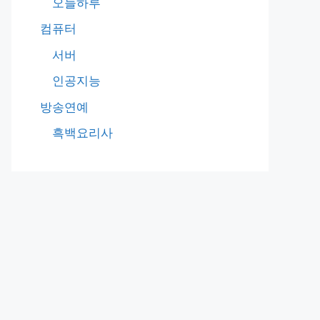
오늘하루
컴퓨터
서버
인공지능
방송연예
흑백요리사