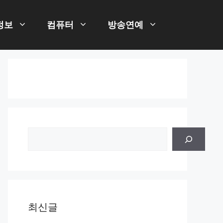
정보
컴퓨터
방송연예
검
색
최신글