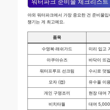
워터파크 준비물 체크리스트
야외 워터파크에서 가장 중요한 건 준비물입니
챙기는 게 최고예요.
품목
수영복·래쉬가드
미리 입고 
아쿠아슈즈
바닥이 뜨겁
워터프루프 선크림
수시로 덧발
모자 (캡)
유수풀 이용
개인 구명조끼
현장 대여 7
비치타월
대여 5,00