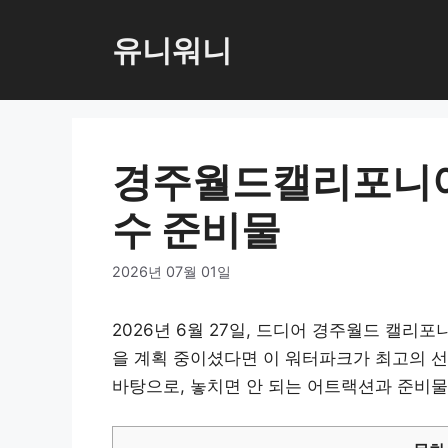
컨
텐
유니워니
츠
로
건
너
경주월드캘리포니아
뛰
기
수 준비물
2026년 07월 01일
2026년 6월 27일, 드디어 경주월드 캘리
을 계획 중이셨다면 이 워터파크가 최고의 선
바탕으로, 놓치면 안 되는 어트랙션과 준비물