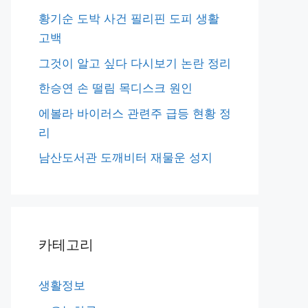
황기순 도박 사건 필리핀 도피 생활
고백
그것이 알고 싶다 다시보기 논란 정리
한승연 손 떨림 목디스크 원인
에볼라 바이러스 관련주 급등 현황 정
리
남산도서관 도깨비터 재물운 성지
카테고리
생활정보