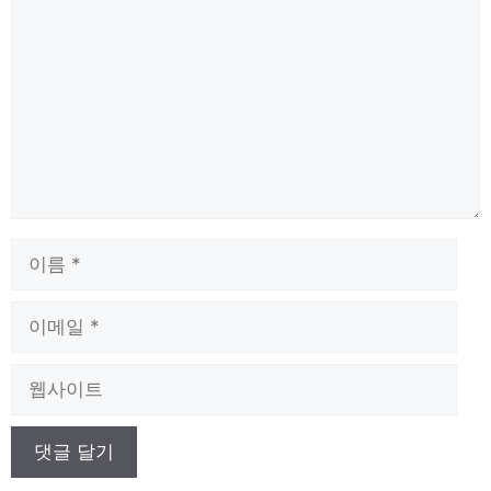
글
이
름
이
메
일
웹
사
이
트