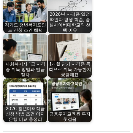
2026년 자격증 일정
확인과 평생 학습, 숭
경기도 청년복지포인
실사이버대학교의 선
트 신청 조건 혜택
택 이유
사회복지사 1급 자격
1개월 단기 자격증 독
증 취득 방법과 발급
학으로 취득 가능한지
절차
궁금해요
2026 청년미래적금
신청 방법 조건 이자
금융투자교육원 투자
은행 비교 총정리
첫걸음