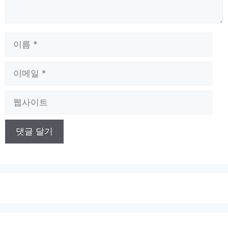
이
름
이
메
일
웹
사
이
트