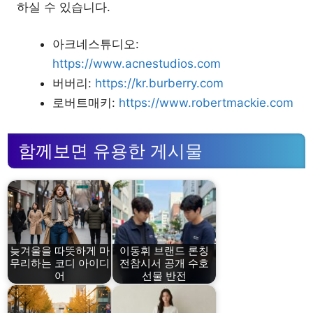
하실 수 있습니다.
아크네스튜디오:
https://www.acnestudios.com
버버리:
https://kr.burberry.com
로버트매키:
https://www.robertmackie.com
함께보면 유용한 게시물
늦겨울을 따뜻하게 마
이동휘 브랜드 론칭
무리하는 코디 아이디
전참시서 공개 수호
어
선물 반전