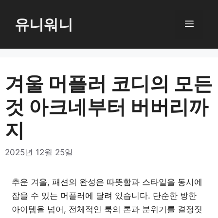
컨
텐
유니워니
메
츠
로
뉴
건
너
겨울 머플러 코디의 모든
뛰
것 아크네부터 버버리까
기
지
2025년 12월 25일
추운 겨울, 패션의 완성은 따뜻함과 스타일을 동시에
잡을 수 있는 머플러에 달려 있습니다. 단순한 방한
아이템을 넘어, 전체적인 룩의 톤과 분위기를 결정짓