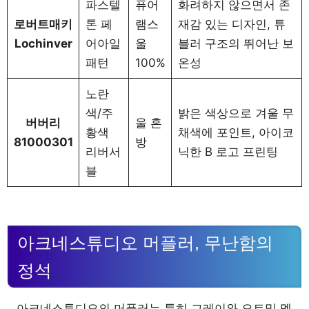
파스텔
퓨어
화려하지 않으면서 존
로버트매키
톤 페
램스
재감 있는 디자인, 튜
Lochinver
어아일
울
블러 구조의 뛰어난 보
패턴
100%
온성
노란
색/주
밝은 색상으로 겨울 무
버버리
울 혼
황색
채색에 포인트, 아이코
81000301
방
리버서
닉한 B 로고 프린팅
블
아크네스튜디오 머플러, 무난함의
정석
아크네스튜디오의 머플러는 특히 그레이와 오트밀 멜