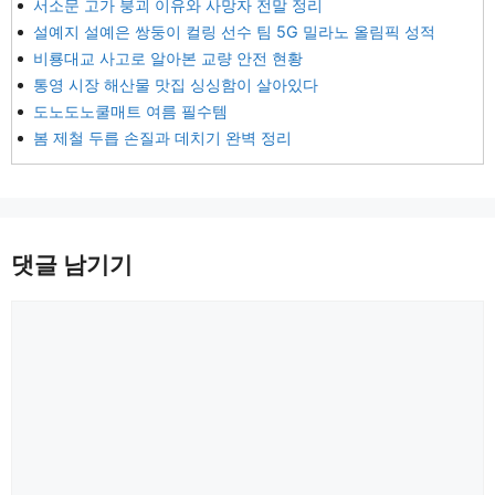
서소문 고가 붕괴 이유와 사망자 전말 정리
설예지 설예은 쌍둥이 컬링 선수 팀 5G 밀라노 올림픽 성적
비룡대교 사고로 알아본 교량 안전 현황
통영 시장 해산물 맛집 싱싱함이 살아있다
도노도노쿨매트 여름 필수템
봄 제철 두릅 손질과 데치기 완벽 정리
댓글 남기기
댓
글