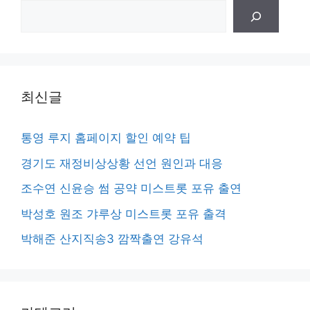
검
색
최신글
통영 루지 홈페이지 할인 예약 팁
경기도 재정비상상황 선언 원인과 대응
조수연 신윤승 썸 공약 미스트롯 포유 출연
박성호 원조 갸루상 미스트롯 포유 출격
박해준 산지직송3 깜짝출연 강유석