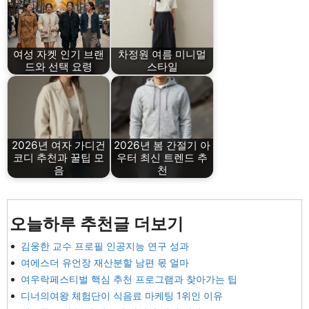
여성 자켓 인기 브랜
차정원 여름 미니멀
드와 선택 요령
스타일
2026년 여자 가디건
2026년 봄 간절기 아
코디 추천과 꿀팁 모
우터 최신 트렌드 추
음
천
오늘하루 추천글 더보기
김웅한 교수 프로필 인공지능 연구 성과
여에스더 유언장 재산분할 남편 몫 얼마
여우락페스티벌 핵심 추천 프로그램과 찾아가는 팁
디너의여왕 체험단이 식음료 마케팅 1위인 이유