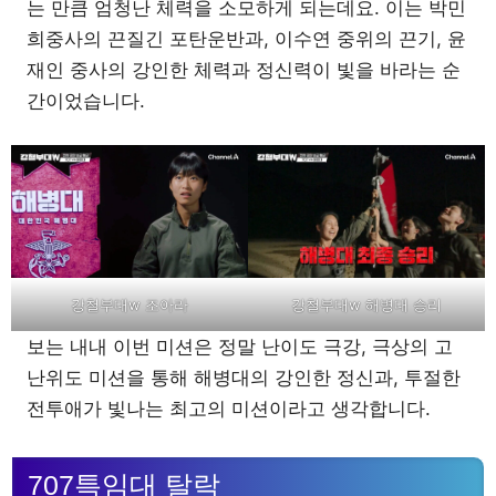
는 만큼 엄청난 체력을 소모하게 되는데요. 이는 박민
희중사의 끈질긴 포탄운반과, 이수연 중위의 끈기, 윤
재인 중사의 강인한 체력과 정신력이 빛을 바라는 순
간이었습니다.
강철부대w 조아라
강철부대w 해병대 승리
보는 내내 이번 미션은 정말 난이도 극강, 극상의 고
난위도 미션을 통해 해병대의 강인한 정신과, 투절한
전투애가 빛나는 최고의 미션이라고 생각합니다.
707특임대 탈락