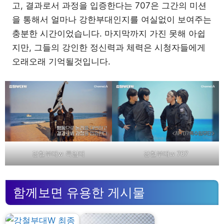
고, 결과로서 과정을 입증한다는 707은 그간의 미션
을 통해서 얼마나 강한부대인지를 여실없이 보여주는
충분한 시간이었습니다. 마지막까지 가진 못해 아쉽
지만, 그들의 강인한 정신력과 체력은 시청자들에게
오래오래 기억될것입니다.
강철부대w 특임대
강철부대w 707
함께보면 유용한 게시물