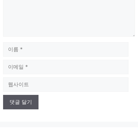
이
름
이
메
일
웹
사
이
트