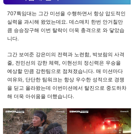
707특임대는 그간 미션을 수행하면서 항상 압도적인
실력을 과시해 왔었는데요. 데스매치 한번 안거칠만
큼 승승장구해 이번 탈락이 더욱 충격으로 와 닿았습
니다.
그간 보여준 강은미의 전력과 노련함, 박보람의 사격
줄, 전민선의 강한 체력, 이현선의 정신력은 우승을
예상할 만큼 강한팀으로 점쳐졌습니다. 매 미션마다
여유와, 단단한 팀워크는 항상 우수한 성적으로 경쟁
을 딛고 올라왔는데 이번미션에서 탈진으로 중도하차
해 더욱 아쉬움을 더했습니다.