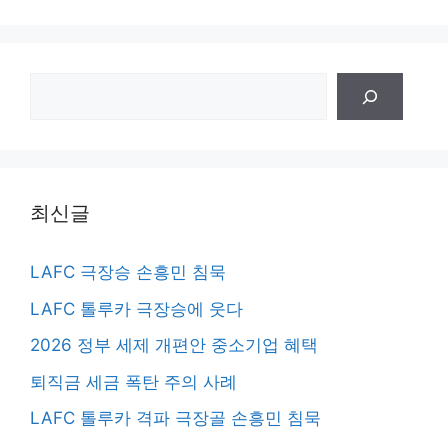
검
색
최신글
LAFC 극장승 손흥민 침묵
LAFC 톨루카 극장승에 웃다
2026 정부 세제 개편안 중소기업 혜택
퇴직금 세금 폭탄 주의 사례
LAFC 톨루카 격파 극장골 손흥민 침묵