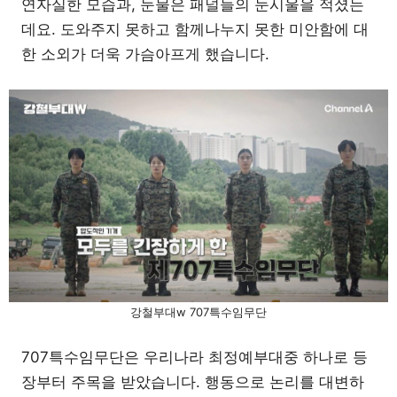
연자실한 모습과, 눈물은 패널들의 눈시울을 적셨는
데요. 도와주지 못하고 함께나누지 못한 미안함에 대
한 소외가 더욱 가슴아프게 했습니다.
강철부대w 707특수임무단
707특수임무단은 우리나라 최정예부대중 하나로 등
장부터 주목을 받았습니다. 행동으로 논리를 대변하