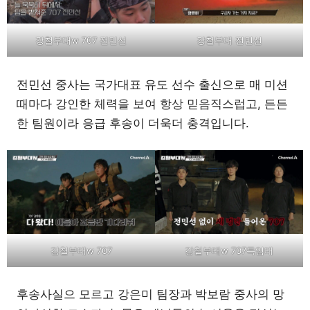
강철부대w 707 전민선
강철부대 전민선
전민선 중사는 국가대표 유도 선수 출신으로 매 미션
때마다 강인한 체력을 보여 항상 믿음직스럽고, 든든
한 팀원이라 응급 후송이 더욱더 충격입니다.
강철부대w 707
강철부대w 707특임대
후송사실으 모르고 강은미 팀장과 박보람 중사의 망