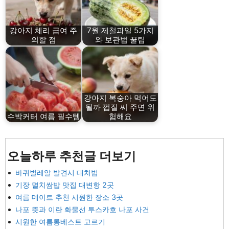
강아지 체리 급여 주
7월 제철과일 5가지
의할 점
와 보관법 꿀팁
강아지 복숭아 먹어도
될까 껍질 씨 주면 위
수박커터 여름 필수템
험해요
오늘하루 추천글 더보기
바퀴벌레알 발견시 대처법
기장 멸치쌈밥 맛집 대변항 2곳
여름 데이트 추천 시원한 장소 3곳
나포 뜻과 이란 화물선 투스카호 나포 사건
시원한 여름롱베스트 고르기