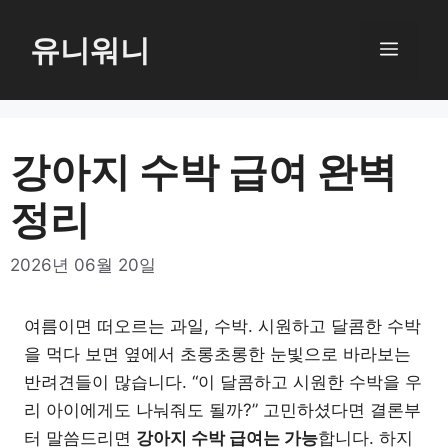
컨
텐
유니워니
메
츠
로
뉴
건
너
강아지 수박 급여 완벽
뛰
정리
기
2026년 06월 20일
여름이면 떠오르는 과일, 수박. 시원하고 달콤한 수박
을 먹다 보면 옆에서 초롱초롱한 눈빛으로 바라보는
반려견들이 많습니다. “이 달콤하고 시원한 수박을 우
리 아이에게도 나눠줘도 될까?” 고민하셨다면 결론부
터 말씀드리면
강아지 수박 급여는 가능
합니다. 하지