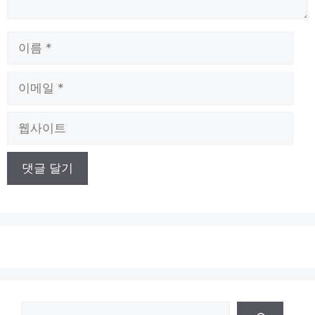
이
름
이
메
일
웹
사
이
트
검