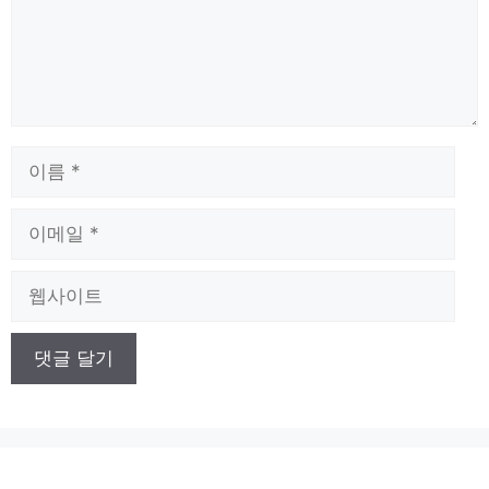
이
름
이
메
일
웹
사
이
트