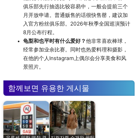
俱乐部先行抽选比较容易中，一般会提前三个
月开放申请。普通贩售的话很快售罄，建议加
入官方粉丝俱乐部。2026年秋季全国巡演预计
8月公布行程。
龟梨和也平时有什么爱好？
他非常喜欢棒球，
经常参加业余比赛。同时也热爱料理和摄影，
在他的个人Instagram上偶尔会分享美食和风
景照片。
함께보면 유용한 게시물
유류세 인하 연장 결
지컷자켓 소개와 꿀팁