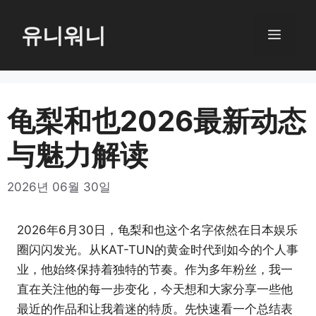
컨
텐
유니워니
메
츠
로
뉴
건
너
龟梨和也2026最新动态
뛰
与魅力解读
기
2026년 06월 30일
2026年6月30日，龟梨和也这个名字依然在日本娱乐
圈闪闪发光。从KAT-TUN的黄金时代到如今的个人事
业，他始终保持着独特的节奏。作为多年粉丝，我一
直在关注他的每一步变化，今天想和大家分享一些他
最近的作品和让我着迷的特质。先快速看一个总结表