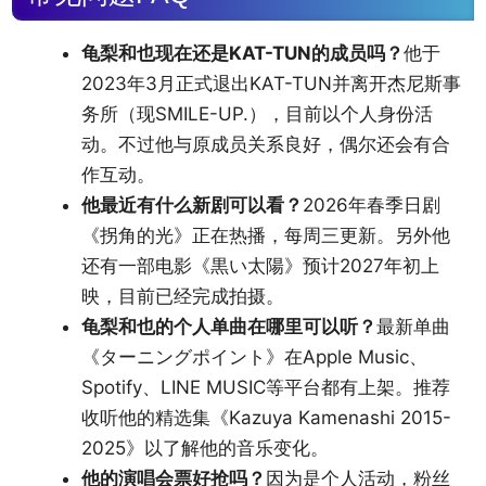
龟梨和也现在还是KAT-TUN的成员吗？
他于
2023年3月正式退出KAT-TUN并离开杰尼斯事
务所（现SMILE-UP.），目前以个人身份活
动。不过他与原成员关系良好，偶尔还会有合
作互动。
他最近有什么新剧可以看？
2026年春季日剧
《拐角的光》正在热播，每周三更新。另外他
还有一部电影《黒い太陽》预计2027年初上
映，目前已经完成拍摄。
龟梨和也的个人单曲在哪里可以听？
最新单曲
《ターニングポイント》在Apple Music、
Spotify、LINE MUSIC等平台都有上架。推荐
收听他的精选集《Kazuya Kamenashi 2015-
2025》以了解他的音乐变化。
他的演唱会票好抢吗？
因为是个人活动，粉丝