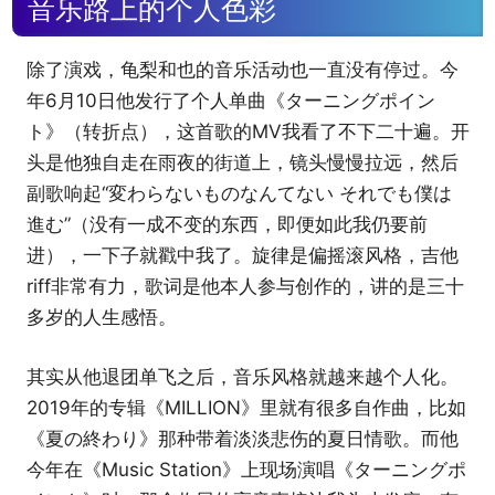
音乐路上的个人色彩
除了演戏，龟梨和也的音乐活动也一直没有停过。今
年6月10日他发行了个人单曲《ターニングポイン
ト》（转折点），这首歌的MV我看了不下二十遍。开
头是他独自走在雨夜的街道上，镜头慢慢拉远，然后
副歌响起“変わらないものなんてない それでも僕は
進む”（没有一成不变的东西，即便如此我仍要前
进），一下子就戳中我了。旋律是偏摇滚风格，吉他
riff非常有力，歌词是他本人参与创作的，讲的是三十
多岁的人生感悟。
其实从他退团单飞之后，音乐风格就越来越个人化。
2019年的专辑《MILLION》里就有很多自作曲，比如
《夏の終わり》那种带着淡淡悲伤的夏日情歌。而他
今年在《Music Station》上现场演唱《ターニングポ