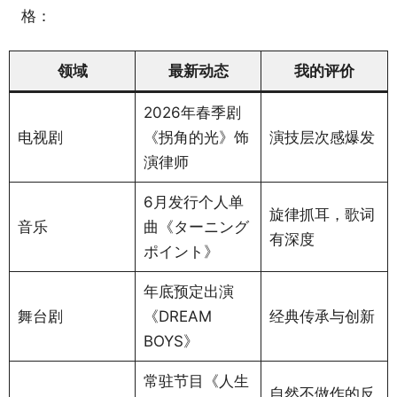
格：
领域
最新动态
我的评价
2026年春季剧
电视剧
《拐角的光》饰
演技层次感爆发
演律师
6月发行个人单
旋律抓耳，歌词
音乐
曲《ターニング
有深度
ポイント》
年底预定出演
舞台剧
《DREAM
经典传承与创新
BOYS》
常驻节目《人生
自然不做作的反