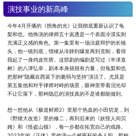
演技事业的新高峰
今年4月开播的《拐角的光》让我彻底重新认识了龟
梨和也。他饰演的律师五十岚透是一个表面冷漠实则
充满正义感的角色。第一集里有一场法庭辩护的长镜
头，他一镜到底，情绪从冷静到爆发再到克制，看得
我起了一身鸡皮疙瘩。这部剧的编剧是写过《半泽直
树》的八津弘幸，剧本本身就很有力量，但龟梨和也
把那种“隐藏在西装下的脆弱与坚持”演活了。尤其是
第五集他和对手律师对峙的场景，眼神里带着泪光却
不让它落下，那种隐忍的演技真的不是谁都能做到。
想一想他从《极道鲜师2》里那个热血的小田切龙，到
《野猪大改造》里的修二，再到后来的《妖怪人间贝
姆》和《怪盗山猫》，每一步都在拓宽自己的戏路。
2023年的《正体》里他演一个被冤枉的杀人犯，那种