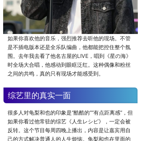
如果你喜欢他的音乐，强烈推荐去听他的现场。不管
是不插电版本还是全乐队编曲，他都能把控住整个氛
围。去年我去看了他名古屋的LIVE，唱到《星の海》
时全场大合唱，他感动到眼眶泛红。这种偶像和粉丝
之间的共鸣，真的只有现场才能感受到。
综艺里的真实一面
很多人对龟梨和也的印象是“酷酷的”“有点距离感”，但
如果你看过他常驻的综艺《人生レシピ》，一定会被
反转。这个节目每周四晚上播出，内容是让嘉宾用自
己的方式解决普通人的人生烦恼。龟梨和也在里面的