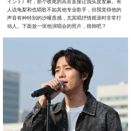
イント》时，那个收尾的高音直接让我头皮发麻。有
人说龟梨和也唱歌不如其他专业歌手，但我觉得他的
声音有种特别的沙哑质感，尤其唱抒情摇滚时非常打
动人。下面放一张他演唱会的照片，很帅吧？