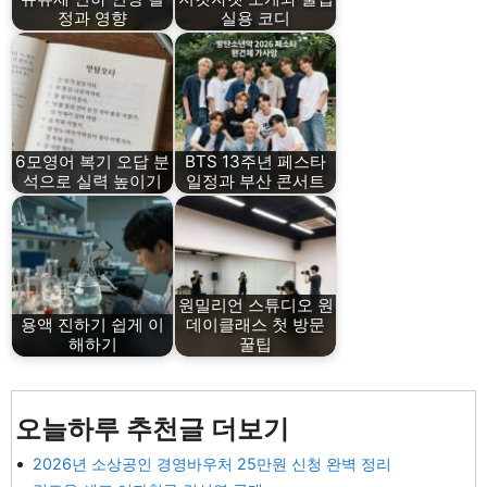
정과 영향
실용 코디
6모영어 복기 오답 분
BTS 13주년 페스타
석으로 실력 높이기
일정과 부산 콘서트
원밀리언 스튜디오 원
용액 진하기 쉽게 이
데이클래스 첫 방문
해하기
꿀팁
오늘하루 추천글 더보기
2026년 소상공인 경영바우처 25만원 신청 완벽 정리