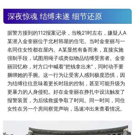
深夜惊魂 结缚未遂 细节还原
据警方接到的112报案记录，当晚21时左右，嫌疑人A
某潜入金奎丽位于北村韩屋的住宅。当时金奎丽与一
名同住女性都在屋内。A某显然有备而来，直接实施
强制手段，试图用绳子或类似物品结缚受害者。金奎
丽回忆称，对方口中喊着“把钱拿出来”，同时动手要
捆绑她的手腕。这一行为让受害人感到极度恐惧，因
为结缚往往意味着更长时段的控制，甚至可能升级为
更暴力的人身侵犯。好在金奎丽在挣扎中设法触发了
报警装置，为后续救援争取了时间。同一时间，同住
女性在另一个房间察觉声响，迅速冲出来查看情况。