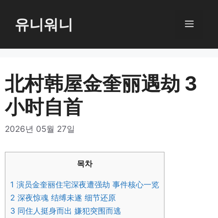
컨
텐
유니워니
메
츠
로
뉴
건
너
北村韩屋金奎丽遇劫 3
뛰
小时自首
기
2026년 05월 27일
목차
1
演员金奎丽住宅深夜遭强劫 事件核心一览
2
深夜惊魂 结缚未遂 细节还原
3
同住人挺身而出 嫌犯突围而逃