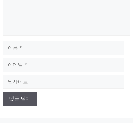
이
름
이
메
일
웹
사
이
트