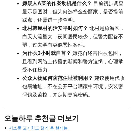
嫌疑人A某的作案动机是什么？
目前初步调查
显示是图财，但为何选择金奎丽家，是否提前
踩点，还需进一步查明。
北村韩屋村的治安平时如何？
北村是旅游区，
白天人流量大，夜间居民较少，但警力配备不
弱，过去罕有类似恶性案件。
为什么3小时就自首？
嫌犯自述害怕被包围，
且看到网络上传播的新闻和警方追缉，心理承
受不住压力。
公众人物如何防范住址被利用？
建议使用代收
包裹地址，不在公开平台晒家中环境，安装密
码锁及监控，并定期更换密码。
오늘하루 추천글 더보기
서소문 고가차도 철거 후 현재는