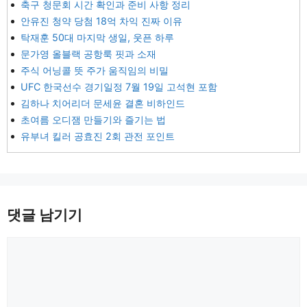
축구 청문회 시간 확인과 준비 사항 정리
안유진 청약 당첨 18억 차익 진짜 이유
탁재훈 50대 마지막 생일, 웃픈 하루
문가영 올블랙 공항룩 핏과 소재
주식 어닝콜 뜻 주가 움직임의 비밀
UFC 한국선수 경기일정 7월 19일 고석현 포함
김하나 치어리더 문세윤 결혼 비하인드
초여름 오디잼 만들기와 즐기는 법
유부녀 킬러 공효진 2회 관전 포인트
댓글 남기기
댓
글