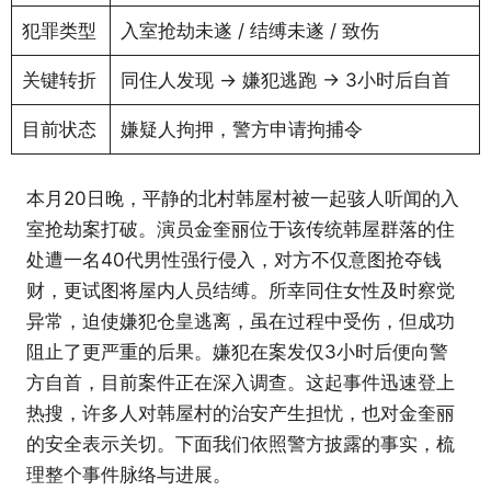
犯罪类型
入室抢劫未遂 / 结缚未遂 / 致伤
关键转折
同住人发现 → 嫌犯逃跑 → 3小时后自首
目前状态
嫌疑人拘押，警方申请拘捕令
本月20日晚，平静的北村韩屋村被一起骇人听闻的入
室抢劫案打破。演员金奎丽位于该传统韩屋群落的住
处遭一名40代男性强行侵入，对方不仅意图抢夺钱
财，更试图将屋内人员结缚。所幸同住女性及时察觉
异常，迫使嫌犯仓皇逃离，虽在过程中受伤，但成功
阻止了更严重的后果。嫌犯在案发仅3小时后便向警
方自首，目前案件正在深入调查。这起事件迅速登上
热搜，许多人对韩屋村的治安产生担忧，也对金奎丽
的安全表示关切。下面我们依照警方披露的事实，梳
理整个事件脉络与进展。