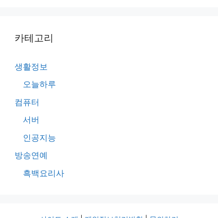
카테고리
생활정보
오늘하루
컴퓨터
서버
인공지능
방송연예
흑백요리사