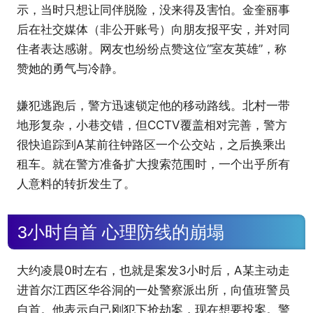
示，当时只想让同伴脱险，没来得及害怕。金奎丽事
后在社交媒体（非公开账号）向朋友报平安，并对同
住者表达感谢。网友也纷纷点赞这位“室友英雄”，称
赞她的勇气与冷静。
嫌犯逃跑后，警方迅速锁定他的移动路线。北村一带
地形复杂，小巷交错，但CCTV覆盖相对完善，警方
很快追踪到A某前往钟路区一个公交站，之后换乘出
租车。就在警方准备扩大搜索范围时，一个出乎所有
人意料的转折发生了。
3小时自首 心理防线的崩塌
大约凌晨0时左右，也就是案发3小时后，A某主动走
进首尔江西区华谷洞的一处警察派出所，向值班警员
自首。他表示自己刚犯下抢劫案，现在想要投案。警