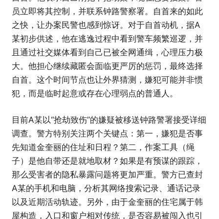
员立即将其控制，并联系钟路警察署。自首来的如此
之快，让办案民警也感到惊讶。对于自首动机，据A
某初步供述，他在逃逸过程中看到警车频繁巡逻，并
且通过社交媒体看到自己已被全网通缉，心理压力极
大。他担心继续藏匿会面临更严厉的惩罚，最终选择
自首。这个时间节点也让外界猜测，嫌犯可能并非惯
犯，而是临时起意或存在心理弱点的普通人。
目前A某以“抢劫致伤”的嫌疑被移送钟路警署接受详细
调查。警方特别关注两个关键点：第一，嫌犯是否事
先知道金奎丽的住址和日程？第二，作案工具（绳
子）是他自带还是就地取材？如果是有预谋的跟踪，
那么受害者的隐私暴露问题将更加严重。警方已查封
A某的手机和电脑，分析其网络搜索记录、通话记录
以及近期活动轨迹。另外，由于金奎丽的住宅属于韩
屋构造，入口和窗户相对传统，是否容易被闯入也引