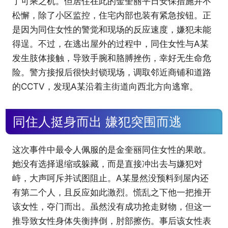
了可乘之机。但居住在此的金奎丽平日安保措施并不
松懈，除了小区监控，住宅内部也装有紧急按钮。正
是因为同住女性的警觉和现场的反应速度，嫌犯未能
得逞。不过，在逃出屋外的过程中，同住女性与A某
发生肢体接触，导致手腕和胳膊挫伤，幸好无生命危
险。警方接报后很快封锁现场，调取邻近商铺和道路
的CCTV，发现A某沿着主街道向西北方向逃窜。
同住人挺身而出 嫌犯突围而逃
这次事件中最令人佩服的是金奎丽同住女性的果敢。
她没有选择退缩或躲藏，而是直接冲出去与嫌犯对
峙，大声呵斥并试图阻止。A某显然没预料到屋内还
有第二个人，且反应如此激烈。慌乱之下他一把推开
该女性，夺门而出。虽然没有成功抢走财物，但这一
推导致女性身体失衡摔倒，肘部擦伤。事后该女性表