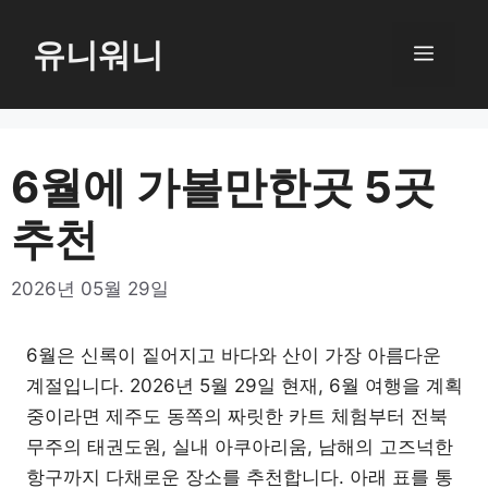
컨
텐
유니워니
메
츠
로
뉴
건
너
6월에 가볼만한곳 5곳
뛰
추천
기
2026년 05월 29일
6월은 신록이 짙어지고 바다와 산이 가장 아름다운
계절입니다. 2026년 5월 29일 현재, 6월 여행을 계획
중이라면 제주도 동쪽의 짜릿한 카트 체험부터 전북
무주의 태권도원, 실내 아쿠아리움, 남해의 고즈넉한
항구까지 다채로운 장소를 추천합니다. 아래 표를 통