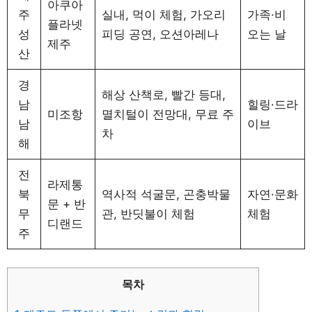
아쿠아
주
실내, 먹이 체험, 가오리
가족·비
플라넷
성
피딩 공연, 오션아레나
오는 날
제주
산
경
해상 산책로, 빨간 등대,
남
힐링·드라
미조항
멸치털이 전망대, 무료 주
남
이브
차
해
전
라제통
북
역사적 석굴문, 곤충박물
자연·문화
문 + 반
무
관, 반딧불이 체험
체험
디랜드
주
목차