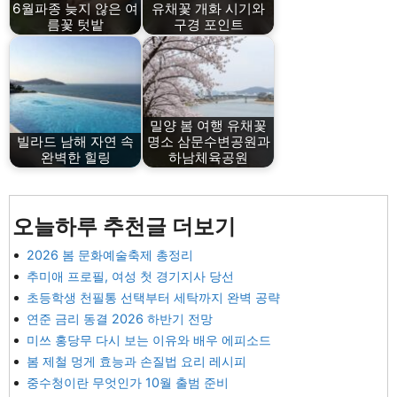
6월파종 늦지 않은 여
유채꽃 개화 시기와
름꽃 텃밭
구경 포인트
밀양 봄 여행 유채꽃
빌라드 남해 자연 속
명소 삼문수변공원과
완벽한 힐링
하남체육공원
오늘하루 추천글 더보기
2026 봄 문화예술축제 총정리
추미애 프로필, 여성 첫 경기지사 당선
초등학생 천필통 선택부터 세탁까지 완벽 공략
연준 금리 동결 2026 하반기 전망
미쓰 홍당무 다시 보는 이유와 배우 에피소드
봄 제철 멍게 효능과 손질법 요리 레시피
중수청이란 무엇인가 10월 출범 준비