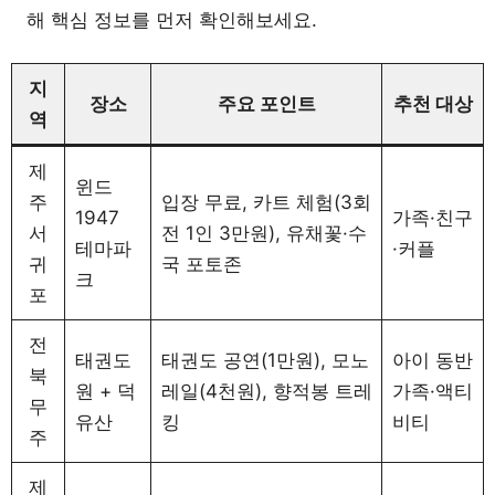
해 핵심 정보를 먼저 확인해보세요.
지
장소
주요 포인트
추천 대상
역
제
윈드
주
입장 무료, 카트 체험(3회
1947
가족·친구
서
전 1인 3만원), 유채꽃·수
테마파
·커플
귀
국 포토존
크
포
전
태권도
태권도 공연(1만원), 모노
아이 동반
북
원 + 덕
레일(4천원), 향적봉 트레
가족·액티
무
유산
킹
비티
주
제