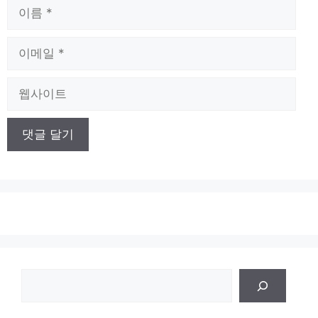
이
름
이
메
일
웹
사
이
트
검
색