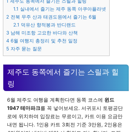
1
제주도 동쪽에서 즐기는 스릴과 힐링
1.1
실내에서 즐기는 제주 동쪽 아쿠아플라넷
2
전북 무주 산과 태권도원에서 즐기는 6월
2.1
덕유산 향적봉과 반디랜드
3
남해 미조항 고요한 바다와 산책
4
6월 여행지 총정리 및 추천 일정
5
자주 묻는 질문
제주도 동쪽에서 즐기는 스릴과 힐
링
6월 제주도 여행을 계획한다면 동쪽 코스에
윈드
1947 테마파크
를 꼭 넣어보세요. 서귀포시 토평공단
로에 위치하며 입장료는 무료이고, 카트 이용 요금만
내면 됩니다. 1인용 카트 3회전 기준 3만원, 2인용은