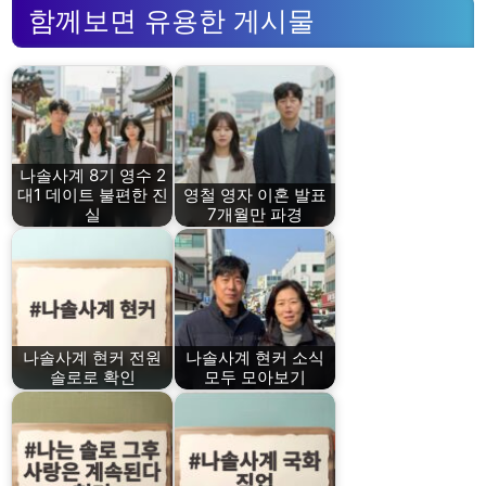
함께보면 유용한 게시물
나솔사계 8기 영수 2
대1 데이트 불편한 진
영철 영자 이혼 발표
실
7개월만 파경
나솔사계 현커 전원
나솔사계 현커 소식
솔로로 확인
모두 모아보기