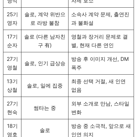
영식
자제 호소
25기
솔로, 계약 위반으
소속사 계약 문제, 출연진
영자
로 라방 불참
과 불화설
17기
솔로 (다른 남자친
영철과 장거리 문제로 결
순자
구 有)
별, 현재 다른 연인
27기
방송 후 이미지 개선, DM
솔로, 인기 급상승
영철
폭주
13기
최종 선택 거절, 새 인연
솔로, 일에 집중
상철
없음
27기
외부 소개로 만남, 스타일
썸타는 중
현숙
변화
18기
방송 중 소극적, 앞으로 새
솔로
영호
인연 의지