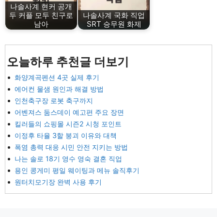
나솔사계 현커 공개
두 커플 모두 친구로
나솔사계 국화 직업
남아
SRT 승무원 화제
오늘하루 추천글 더보기
화양계곡펜션 4곳 실제 후기
에어컨 물샘 원인과 해결 방법
인천축구장 로봇 축구까지
어벤져스 둠스데이 예고편 주요 장면
킬러들의 쇼핑몰 시즌2 시청 포인트
이정후 타율 3할 붕괴 이유와 대책
폭염 총력 대응 시민 안전 지키는 방법
나는 솔로 18기 영수 영숙 결혼 직업
용인 콩게미 평일 웨이팅과 메뉴 솔직후기
원터치모기장 완벽 사용 후기