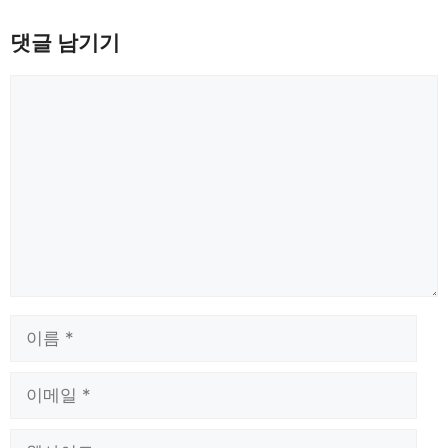
댓글 남기기
댓
글
이
름
이
메
일
웹