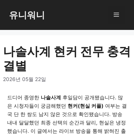
컨
텐
유니워니
메
츠
로
뉴
건
너
나솔사계 현커 전무 충격
뛰
결별
기
2026년 05월 22일
드디어 종영한
나솔사계
후일담이 공개됐습니다. 많
은 시청자들이 궁금해했던
현커(현실 커플)
여부는 결
국 단 한 쌍도 남지 않은 것으로 확인됐습니다. 방송
내내 달달했던 최종 선택의 순간과 달리, 현실은 냉정
했습니다. 이 글에서는 라이브 방송을 통해 밝혀진 출